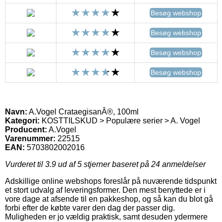
Besøg webshop
Besøg webshop
Besøg webshop
Besøg webshop
Navn:
A.Vogel CrataegisanÂ®, 100ml
Kategori:
KOSTTILSKUD > Populære serier > A. Vogel
Producent:
A.Vogel
Varenummer:
22515
EAN:
5703802002016
Vurderet til
3.9
ud af 5 stjerner baseret på
24
anmeldelser
Adskillige online webshops foreslår på nuværende tidspunkt
et stort udvalg af leveringsformer. Den mest benyttede er i
vore dage at afsende til en pakkeshop, og så kan du blot gå
forbi efter de købte varer den dag der passer dig.
Muligheden er jo vældig praktisk, samt desuden ydermere