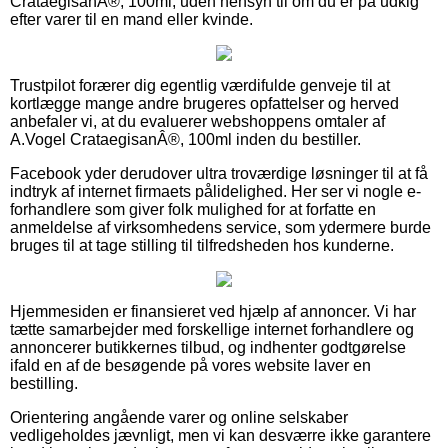
CrataegisanÂ®, 100ml, uden hensyn til om du er på udkig
efter varer til en mand eller kvinde.
Trustpilot forærer dig egentlig værdifulde genveje til at
kortlægge mange andre brugeres opfattelser og herved
anbefaler vi, at du evaluerer webshoppens omtaler af
A.Vogel CrataegisanÂ®, 100ml inden du bestiller.
Facebook yder derudover ultra troværdige løsninger til at få
indtryk af internet firmaets pålidelighed. Her ser vi nogle e-
forhandlere som giver folk mulighed for at forfatte en
anmeldelse af virksomhedens service, som ydermere burde
bruges til at tage stilling til tilfredsheden hos kunderne.
Hjemmesiden er finansieret ved hjælp af annoncer. Vi har
tætte samarbejder med forskellige internet forhandlere og
annoncerer butikkernes tilbud, og indhenter godtgørelse
ifald en af de besøgende på vores website laver en
bestilling.
Orientering angående varer og online selskaber
vedligeholdes jævnligt, men vi kan desværre ikke garantere