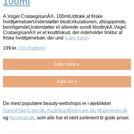
100ml
A.Vogel CrataegisanÂ®, 100mlUdtræk af friske
hvidtjørnebærUnderstøtter blodcirkulationen, afslappende,
beroligendeUnderstøtter et allerede sundt blodtrykA.Vogel
CrataegisanÂ® er et kosttilskud, der indeholder tinktur af
friske hvidtjørnebær, der und
(Læs mere)
199
kr.
(Vis fragtpris)
Læs mere »
Køb nu »
De mest populære beauty-webshops er i øjeblikket
DanishSkinCare.dk
,
AustralianBodycare.dk
,
Made4men.dk
og
NiceHair.dk
, som alle har et stort sortiment til gode priser.