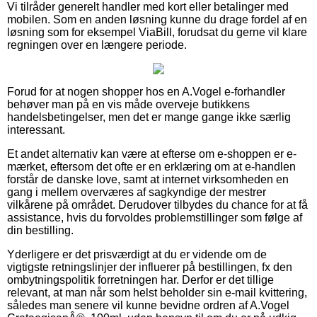
Vi tilråder generelt handler med kort eller betalinger med
mobilen. Som en anden løsning kunne du drage fordel af en
løsning som for eksempel ViaBill, forudsat du gerne vil klare
regningen over en længere periode.
Forud for at nogen shopper hos en A.Vogel e-forhandler
behøver man på en vis måde overveje butikkens
handelsbetingelser, men det er mange gange ikke særlig
interessant.
Et andet alternativ kan være at efterse om e-shoppen er e-
mærket, eftersom det ofte er en erklæring om at e-handlen
forstår de danske love, samt at internet virksomheden en
gang i mellem overværes af sagkyndige der mestrer
vilkårene på området. Derudover tilbydes du chance for at få
assistance, hvis du forvoldes problemstillinger som følge af
din bestilling.
Yderligere er det prisværdigt at du er vidende om de
vigtigste retningslinjer der influerer på bestillingen, fx den
ombytningspolitik forretningen har. Derfor er det tillige
relevant, at man når som helst beholder sin e-mail kvittering,
således man senere vil kunne bevidne ordren af A.Vogel