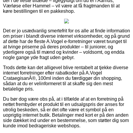
der i de fleste tilfælde – ligegyldigt om du er i Aarhus,
Værløse eller Hammel – vil være at få fragtmanden til at
køre bestillingen til en pakkeshop.
Det er jo usædvanlig smertefrit for os alle at finde information
om priser i blandt diverse internet virksomheder, og på grund
af dette har de fleste A.Vogel e-forretninger været tvunget til
at tvinge priserne på deres produkter – til juniorer, og
yderligere også til mænd og kvinder – voldsomt, og endda
nogle gange yde fragt uden gebyr.
Trods dette kan det alligevel blive rentabelt at tjekke diverse
internet forretninger efter rabatkoder på A.Vogel
CrataegisanÂ®, 100ml inden du færdiggør din shopping,
sådan at du er velinformeret til at skaffe sig den mest
betalelige pris.
Du bør dog være obs på, at i tilfælde af at en forretning på
nettet frembyder et produkt til en udsalgspris der anses for
utrolig beskeden, så er det ofte være et symbol på en
uoprigtig internet butik. Betalinger med kort er på den anden
side dækket ind under en bestemmelse, som støtter dig som
kunde imod bedrageriske webshops.