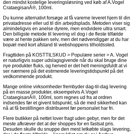
den mindst kostelige leveringsløsning ved køb af A.Vogel
CrataegisanÂ®, 100ml.
Du kunne alternativt forsøge at få varerne leveret hjem til din
privatadresse eller ud til din arbejdsplads. Metoden viser sig
almindeligvis en anelse dyrere, men endvidere ultra smart.
Den billigste metode til levering vil dog i de fleste tilfælde
være at hente pakken selv, men det nødvendiggør at du har
bopæl med kort afstand til webshoppens tilholdssted.
Fragttiden på KOSTTILSKUD > Populære serier > A. Vogel
er naturligvis super udslagsgivende når du skal bruge dine
nye produkter fluks, og herved er det helt meningsfuldt at vi
ser nærmere på det estimerede leveringstidspunkt på det
vedkommende produkt.
Mange online virksomheder frembyder dag-til-dag levering
på en masse produkter, eksempelvis A.Vogel
CrataegisanÂ®, 100ml, som regnes ud fra at ordren
indsendes før et givent tidspunkt, så de med sikkerhed kan
nå at få bestillingen distribueret før personalet har fri.
Flere butikker på nettet lover fragt uden gebyr, men for det
meste afkræver det at der shoppes for en fastsat pris.
Desuden skulle du snuppe den mest letkøbte slags levering,