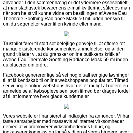
anvender. I den sammenhæng er det ydermere essesentielt,
at man stadigvæk bevarer ens e-mail kvittering, således man
når som helst vil kunne vidne om bestillingen af Avene Eau
Thermale Soothing Radiance Mask 50 ml, uden hensyn til
om du søger efter varer til en kvinde eller mand.
Trustpilot fører til stort set belejlige genveje til at efterse ret
mange eksisterende konsumenters anmeldelser og af den
grund tilråder vi, at du gransker online butikkens kritik af
Avene Eau Thermale Soothing Radiance Mask 50 ml inden
du placerer din ordre.
Facebook genererer lige så vel nogle uafhængige løsninger
til at få kendskab til online webshoppens popularitet. Tilmed
ser vi nogle online webshops hvor det er muligt at notere en
anmeldelse af købsoplevelsen, som tilmed bør drages fordel
af til at fornemme hvor glade kunderne er.
Vores website er finansieret af indtægter fra annoncer. Vi har
faste samarbejder med massevis af internet virksomheder
derved at vi promoverer virksomhedernes tilbud, og
indkasserer kommission for så vidt en af vores brugere laver