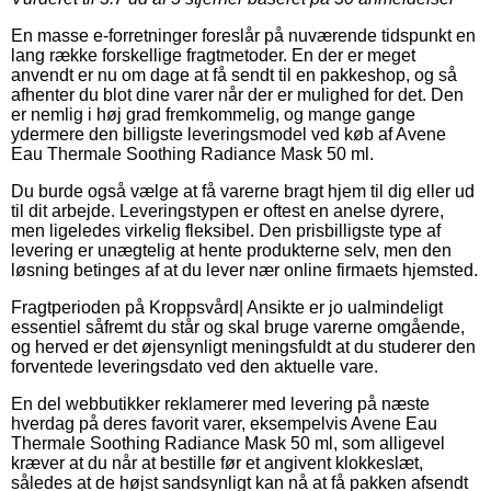
En masse e-forretninger foreslår på nuværende tidspunkt en
lang række forskellige fragtmetoder. En der er meget
anvendt er nu om dage at få sendt til en pakkeshop, og så
afhenter du blot dine varer når der er mulighed for det. Den
er nemlig i høj grad fremkommelig, og mange gange
ydermere den billigste leveringsmodel ved køb af Avene
Eau Thermale Soothing Radiance Mask 50 ml.
Du burde også vælge at få varerne bragt hjem til dig eller ud
til dit arbejde. Leveringstypen er oftest en anelse dyrere,
men ligeledes virkelig fleksibel. Den prisbilligste type af
levering er unægtelig at hente produkterne selv, men den
løsning betinges af at du lever nær online firmaets hjemsted.
Fragtperioden på Kroppsvård| Ansikte er jo ualmindeligt
essentiel såfremt du står og skal bruge varerne omgående,
og herved er det øjensynligt meningsfuldt at du studerer den
forventede leveringsdato ved den aktuelle vare.
En del webbutikker reklamerer med levering på næste
hverdag på deres favorit varer, eksempelvis Avene Eau
Thermale Soothing Radiance Mask 50 ml, som alligevel
kræver at du når at bestille før et angivent klokkeslæt,
således at de højst sandsynligt kan nå at få pakken afsendt