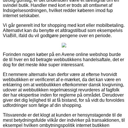
utrolig gunstig, er det undertiden være et faresignal om en
svindel butik. Handler med kort er trods alt omfavnet af
Indsigelsesordningen, hvilket redder køberen imod fup
internet selskaber.
Vi går generelt ind for shopping med kort eller mobilbetaling.
Alternativt kan du benytte et afdragstilbud som eksempelvis
ViaBill, ifald du vil godtgøre pengene over en periode.
Forinden nogen køber på en Avene online webshop burde
de til hver en tid betragte webbutikkens handelsaftale, det er
dog for det meste ikke super interessant.
Et nemmere alternativ kan derfor være at efterse hvorvidt
webbutikken er verificeret af e-mærket, da det kan være en
erklæring om at webbutikken efterkommer dansk lovgivning,
udover at webbutikken regelmæssigt revurderes af fagfolk
der har ekspertise inden for reglerne på området. Derudover
giver det dig lejlighed til at få bistand, for så vidt du forvoldes
udfordringer som følge af din shopping.
Tilsvarende er det klogt at kunden er hensynstagende til de
mest betydningsfulde vilkår der indvirker på transaktionen, til
eksempel hvilken ombytningspolitik internet butikken