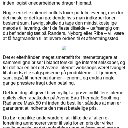
inden logistikmedarbejderne drager hjemad.
Nogle enkelte internet outlets lover portofri levering, men for
det meste er det kun gældende hvis man indkøber for en
bestemt sum. I øvrigt skulle du tage den mindst kostelige
metode til levering, der i de fleste tilfælde – uafhængig om
du befinder sig tæt på Randers, Nyborg eller Ribe – vil være
at få fragtmanden til at levere ordren til et afhentningssted.
Det er efterhånden meget smertefrit for internetbrugere at
sammenligne priser i blandt forskellige internet selskaber, og
for det har en hel del Avene internet webshops været tvunget
til at nedsætte salgspriserne på produkterne – til juniorer,
samt også til herrer og damer – enormt, og endda nogle
gange præstere fragt uden betaling.
Det kan dog alligevel blive nyttigt at prøve indtil flere internet
outlets efter rabatkoder på Avene Eau Thermale Soothing
Radiance Mask 50 ml inden du bestiller, således at man er
garanteret at indhente den mest betalelige pris.
Du bør dog ikke undervurdere, at i tilfælde af at en e-
forretning annoncerer varer til salg for en pris der virker