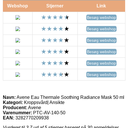
Webshop
Stjerner
Link
Besøg webshop
Besøg webshop
Besøg webshop
Besøg webshop
Besøg webshop
Besøg webshop
Navn:
Avene Eau Thermale Soothing Radiance Mask 50 ml
Kategori:
Kroppsvård| Ansikte
Producent:
Avene
Varenummer:
PTC-AV-140-50
EAN:
3282770209938
Vurderet til
3.7
ud af 5 stjerner baseret på
30
anmeldelser