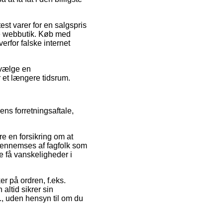
est varer for en salgspris
gte webbutik. Køb med
rfor falske internet
 vælge en
r et længere tidsrum.
ns forretningsaftale,
e en forsikring om at
 gennemses af fagfolk som
le få vanskeligheder i
r på ordren, f.eks.
 altid sikrer sin
., uden hensyn til om du