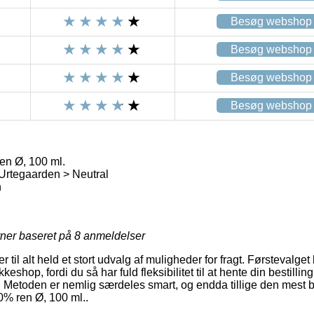
Besøg webshop
Besøg webshop
Besøg webshop
Besøg webshop
en Ø, 100 ml.
Urtegaarden > Neutral
n
rner baseret på
8
anmeldelser
er til alt held et stort udvalg af muligheder for fragt. Førsteval
keshop, fordi du så har fuld fleksibilitet til at hente din bestillin
r. Metoden er nemlig særdeles smart, og endda tillige den mest b
0% ren Ø, 100 ml..