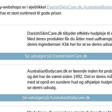
-webshops er i øjeblikket
DanishSkinCare.dk
,
AustralianBody
har et stort sortiment til gode priser.
DanishSkinCare.dk tilbyder effektiv hudpleje til
Med deres produkter får du årtier med uafhængi
deres ingredienser. Klik her for at se deres udva
Se udvalget på DanishSkinCare.dk
AustralianBodycare.dk er førende inden for pr
og det har de været siden 1992. Det er deres m
med at opnå en sundere hud og afhjælpe hudprob
se deres udvalg.
Se udvalget på AustralianBodycare.dk