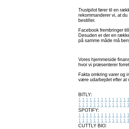
Trustpilot fører til en ræ
rekommanderer vi, at du 
bestiller.
Facebook frembringer till
Desuden er der en række 
på samme måde må benyttes
Vores hjemmeside finansi
hvor vi præsenterer forre
Fakta omkring varer og in
være udarbejdet efter at 
BITLY:
1
1
1
1
1
1
1
1
1
1
1
1
1
1
1
1
1
1
1
1
1
1
1
1
1
1
SPOTIFY:
1
1
1
1
1
1
1
1
1
1
1
1
1
1
1
1
1
1
1
1
1
1
1
1
1
1
CUTTLY BIO: