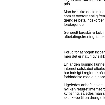
pris.
Man bør ikke desto mindre
som er overordentlig fre
gængse betalingskort er 
foretagender.
Generelt foreslår vi køb
afbetalingsløsning fra ek
Forud for at nogen køber
men det er naturligvis ik
En anden løsning kunne m
internet selskabet efter
har indsigt i reglerne på
forbindelse med din hand
Ligeledes anbefales det 
hvilken returret internet 
kvittering, således man 
skal købe til en dreng ell