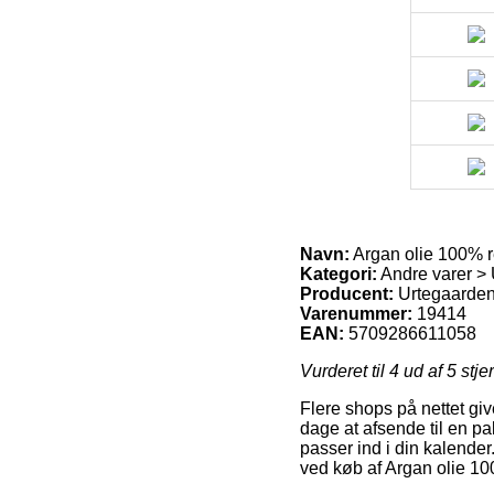
Navn:
Argan olie 100% r
Kategori:
Andre varer > 
Producent:
Urtegaarde
Varenummer:
19414
EAN:
5709286611058
Vurderet til
4
ud af 5 stje
Flere shops på nettet giv
dage at afsende til en pak
passer ind i din kalende
ved køb af Argan olie 10