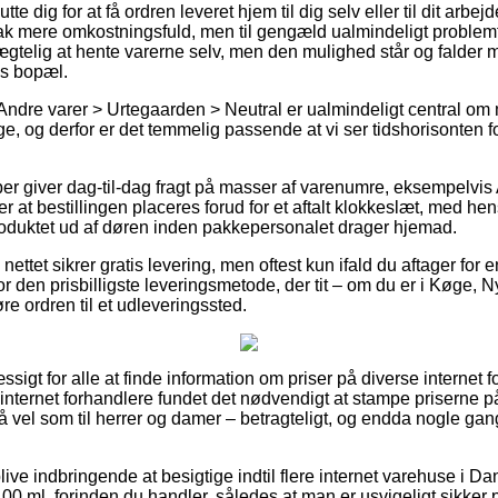
tte dig for at få ordren leveret hjem til dig selv eller til dit ar
k mere omkostningsfuld, men til gengæld ualmindeligt problemfri
ægtelig at hente varerne selv, men den mulighed står og falder 
ns bopæl.
Andre varer > Urtegaarden > Neutral er ualmindeligt central o
ge, og derfor er det temmelig passende at vi ser tidshorisonten fo
aber giver dag-til-dag fragt på masser af varenumre, eksempelvis
 at bestillingen placeres forud for et aftalt klokkeslæt, med he
roduktet ud af døren inden pakkepersonalet drager hjemad.
å nettet sikrer gratis levering, men oftest kun ifald du aftager f
r den prisbilligste leveringsmetode, der tit – om du er i Køge, 
køre ordren til et udleveringssted.
sigt for alle at finde information om priser på diverse internet 
 internet forhandlere fundet det nødvendigt at stampe priserne 
 så vel som til herrer og damer – betragteligt, og endda nogle ga
blive indbringende at besigtige indtil flere internet varehuse i D
0 ml. forinden du handler, således at man er usvigeligt sikker på 