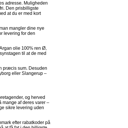
bejdes adresse. Muligheden
. Den prisbilligste
med at du er med kort
m man mangler dine nye
r levering for den
 Argan olie 100% ren Ø,
nsynstagen til at de med
or en præcis sum. Desuden
Nyborg eller Slangerup –
foretagender, og herved
på mange af deres varer –
nge sikre levering uden
anmark efter rabatkoder på
at få fat i den billigste