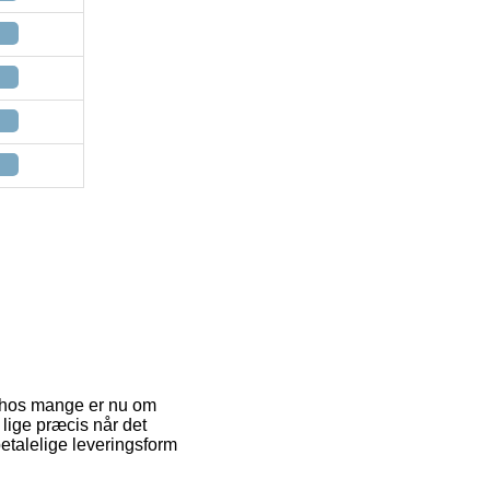
get hos mange er nu om
g lige præcis når det
etalelige leveringsform