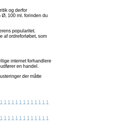
itik og derfor
 Ø, 100 ml. forinden du
erens popularitet.
e af ordreforløbet, som
lige internet forhandlere
 udfører en handel.
justeringer der måtte
1
1
1
1
1
1
1
1
1
1
1
1
1
1
1
1
1
1
1
1
1
1
1
1
1
1