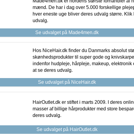
Made4men.dk er nordens største forhandler af hu
mænd. De har i dag over 5.000 forskellige pleje
hver eneste uge bliver deres udvalg større. Klik 
udvalg.
Se udvalget på Made4men.dk
Hos NiceHair.dk finder du Danmarks absolut stø
skønhedsprodukter til super gode og knivskarpe 
indenfor hudpleje, hårpleje, makeup, elektronik 
at se deres udvalg.
Se udvalget på NiceHair.dk
HairOutlet.dk er stiftet i marts 2009. I deres onl
masser af billige hårprodukter med store besparel
deres udvalg.
Se udvalget på HairOutlet.dk