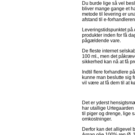
Du burde lige så vel beslu
bliver mange gange et ha
metode til levering er un
afstand til e-forhandlere
Leveringstidspunktet på 
produkter inden for få da
pågældende vare.
De fleste internet selsk
100 ml., men det påkræver
sikkerhed kan nå at få p
Indtil flere forhandlere p
kunne man beslutte sig fo
vil være at få dem til at 
Det er yderst hensigtsmæs
har utallige Urtegaarden
til piger og drenge, lige
omkostninger.
Derfor kan det alligevel 
Argan olie 100% ren Ø, 10