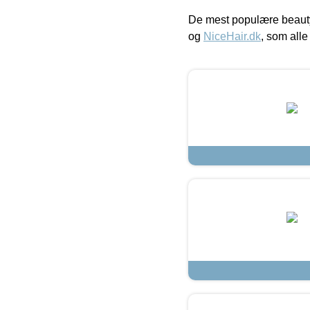
De mest populære beauty
og
NiceHair.dk
, som alle 