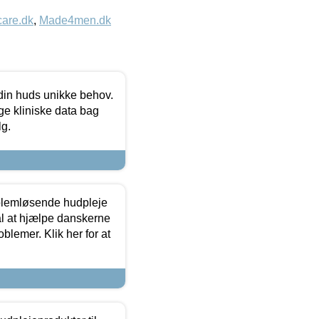
care.dk
,
Made4men.dk
 din huds unikke behov.
ge kliniske data bag
lg.
oblemløsende hudpleje
ål at hjælpe danskerne
lemer. Klik her for at