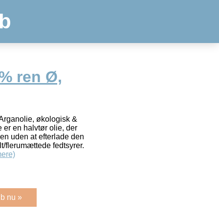
b
% ren Ø,
Arganolie, økologisk &
er en halvtør olie, der
en uden at efterlade den
t/flerumættede fedtsyrer.
ere)
b nu »