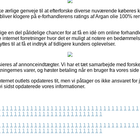
kke ærlige genveje til at efterforske diverse nuværende køberes kr
bliver klogere på e-forhandlerens ratings af Argan olie 100% ren
ige en del pålidelige chancer for at få en idé om online forhandl
internet forretninger hvor det er muligt at notere en bedømmels
 til at få et indtryk af tidligere kunders oplevelser.
eres af annonceindtægter. Vi har et tæt samarbejde med forskel
tningernes varer, og høster betaling når en bruger fra vores side
ternet outlets opdateres tit, men vi påtager os ikke ansvaret for 
vi sidst opdaterede vores informationer.
1
1
1
1
1
1
1
1
1
1
1
1
1
1
1
1
1
1
1
1
1
1
1
1
1
1
1
1
1
1
1
1
1
1
1
1
1
1
1
1
1
1
1
1
1
1
1
1
1
1
1
1
1
1
1
1
1
1
1
1
1
1
1
1
1
1
1
1
1
1
1
1
1
1
1
1
1
1
1
1
1
1
1
1
1
1
1
1
1
1
1
1
1
1
1
1
1
1
1
1
1
1
1
1
1
1
1
1
1
1
1
1
1
1
1
1
1
1
1
1
1
1