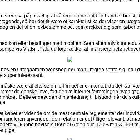
 være så påpasselig, at såfremt en netbutik forhandler bedst i t
mragende, så bør det tit være et karakteristika der viser en uæ
dog en del af en lovbestemmelse, som dækker dig som køber ove
 med kort eller betalinger med mobilen. Som alternativ kunne du
sempelvis ViaBill, ifald du foretrækker at finansiere beløbet ove
 hos en Urtegaarden webshop bør man i reglen sætte sig ind i de
ke super interessant.
åske være at efterse om e-firmaet er e-mærket, da det kan vær
kommer de danske love, foruden at internet forretningen hyppigt
 området. Dette er desuden din anledning til bistand, når du skul
el.
at køber er vidende om de mest centrale reglementer der indvirke
forhandleren anvender. I den relation er det tillige relevant, at man
senere vil kunne bevise sit køb af Argan olie 100% ren Ø, 100 ml
er pige.