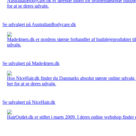
AustralianBodycare.dk er førende inden for problemløsende hudplej
for at se deres udvalg.
Se udvalget på AustralianBodycare.dk
Made4men.dk er nordens største forhandler af hudplejeprodukter til 
udvalg.
Se udvalget på Made4men.dk
Hos NiceHair.dk finder du Danmarks absolut største online udvalg a
her for at se deres udvalg.
Se udvalget på NiceHair.dk
HairOutlet.dk er stiftet i marts 2009. I deres online webshop finder 