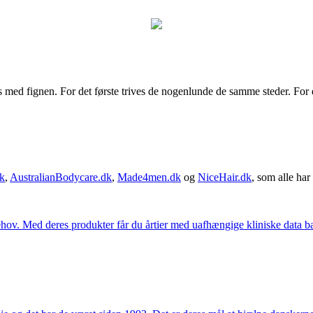
s med fignen. For det første trives de nogenlunde de samme steder. For 
k
,
AustralianBodycare.dk
,
Made4men.dk
og
NiceHair.dk
, som alle har 
hov. Med deres produkter får du årtier med uafhængige kliniske data bag