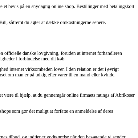
re et bevis på en snydagtig online shop. Bestillinger med betalingskort
aBill, såfremt du agter at dække omkostningerne senere.
 officielle danske lovgivning, foruden at internet forhandleren
ligheder i forbindelse med dit køb.
ed internet virksomheden lover. I den relation er det i øvrigt
anset om man er på udkig efter varer til en mand eller kvinde.
t være til hjælp, at du gennemgår online firmaets ratings af Abrikoser
hops som gør det muligt at forfatte en anmeldelse af deres
nes tilbud, og indtjener godtgørelse når den besøgende vi sender