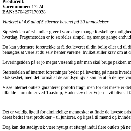
Producent:
Varenummer:
17224
EAN:
5704297170938
Vurderet til
4.6
ud af 5 stjerner baseret på
30
anmeldelser
Størstedelen af e-handler giver i vore dage mange forskellige mulighed
hverdag. Fragtmetoden er jo særdeles simpel, og mange gange endvid
Du kan ydermere foretrække at få det leveret til din bolig eller ud ti
benægtes at være at du selv henter varerne, hvilket stiller krav om at 
Leveringstiden på er jo meget væsentlig når man skal bruge pakken m
Størstedelen af internet forretninger byder på levering på næste hverda
klokkeslæt, med det formål at de sandsynligvis kan nå at få de nye vare
Visse internet outlets garanterer portofri fragt, men for det meste er d
tilfælde – om du er ved Taastrup, Haderslev eller Vejen – vil blive at få 
Det er vældig ligetil for almindelige mennesker at finde de laveste pr
deres bedst i test produkter – til juniorer, og ligeså til mænd og kvin
Dog kan det stadigvæk være nyttigt at eftergå indtil flere outlets på ne