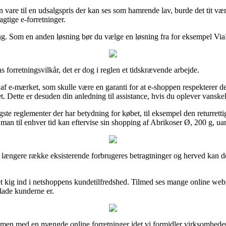
n vare til en udsalgspris der kan ses som hamrende lav, burde det tit væ
agtige e-forretninger.
aling. Som en anden løsning bør du vælge en løsning fra for eksempel Vi
forretningsvilkår, det er dog i reglen et tidskrævende arbejde.
f e-mærket, som skulle være en garanti for at e-shoppen respekterer den
. Dette er desuden din anledning til assistance, hvis du oplever vanske
e reglementer der har betydning for købet, til eksempel den returrettigh
es man til enhver tid kan eftervise sin shopping af Abrikoser Ø, 200 g, u
n længere række eksisterende forbrugeres betragtninger og herved kan de
t kig ind i netshoppens kundetilfredshed. Tilmed ses mange online webs
glade kunderne er.
mmen med en mængde online forretninger idet vi formidler virksomheder