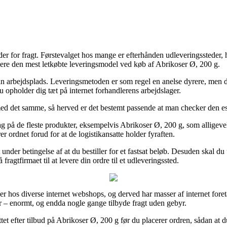
er for fragt. Førstevalget hos mange er efterhånden udleveringssteder, 
ere den mest letkøbte leveringsmodel ved køb af Abrikoser Ø, 200 g.
l din arbejdsplads. Leveringsmetoden er som regel en anelse dyrere, men 
du opholder dig tæt på internet forhandlerens arbejdslager.
ed det samme, så herved er det bestemt passende at man checker den es
g på de fleste produkter, eksempelvis Abrikoser Ø, 200 g, som alligevel st
r ordnet forud for at de logistikansatte holder fyraften.
et under betingelse af at du bestiller for et fastsat beløb. Desuden skal 
fragtfirmaet til at levere din ordre til et udleveringssted.
iser hos diverse internet webshops, og derved har masser af internet for
der – enormt, og endda nogle gange tilbyde fragt uden gebyr.
ttet efter tilbud på Abrikoser Ø, 200 g før du placerer ordren, sådan at d