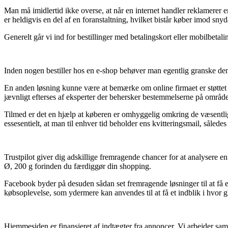
Man må imidlertid ikke overse, at når en internet handler reklamerer e
er heldigvis en del af en foranstaltning, hvilket bistår køber imod snyd
Generelt går vi ind for bestillinger med betalingskort eller mobilbet
Inden nogen bestiller hos en e-shop behøver man egentlig granske dens 
En anden løsning kunne være at bemærke om online firmaet er støttet a
jævnligt efterses af eksperter der behersker bestemmelserne på området
Tilmed er det en hjælp at køberen er omhyggelig omkring de væsentligst
essesentielt, at man til enhver tid beholder ens kvitteringsmail, såled
Trustpilot giver dig adskillige fremragende chancer for at analysere e
Ø, 200 g forinden du færdiggør din shopping.
Facebook byder på desuden sådan set fremragende løsninger til at få e
købsoplevelse, som ydermere kan anvendes til at få et indblik i hvor 
Hjemmesiden er finansieret af indtægter fra annoncer. Vi arbejder sa