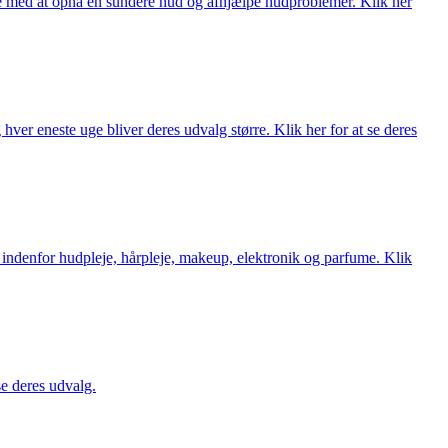
ne med at opnå en sundere hud og afhjælpe hudproblemer. Klik her
ver eneste uge bliver deres udvalg større. Klik her for at se deres
 indenfor hudpleje, hårpleje, makeup, elektronik og parfume. Klik
se deres udvalg.