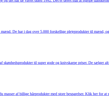
e og det har de været siden 1992. Det er deres mål at hjælpe dansker
mænd. De har i dag over 5.000 forskellige plejeprodukter til mænd, og h
f skønhedsprodukter til super gode og knivskarpe priser. De sælger alt
du masser af billige hårprodukter med store besparelser. Klik her for at 