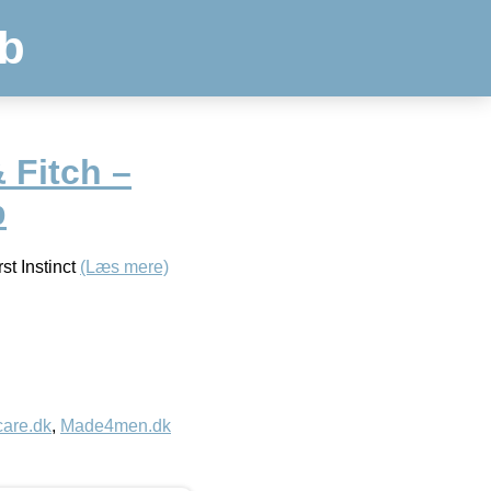
b
 Fitch –
p
st Instinct
(Læs mere)
care.dk
,
Made4men.dk