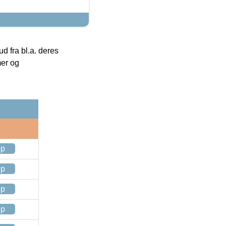
 fra bl.a. deres
mer og
op
op
op
op