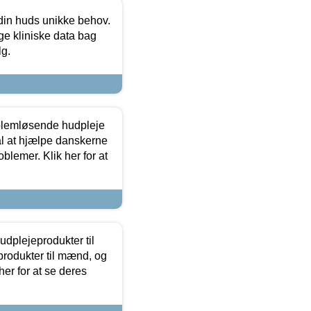
 din huds unikke behov.
ge kliniske data bag
lg.
oblemløsende hudpleje
ål at hjælpe danskerne
lemer. Klik her for at
dplejeprodukter til
produkter til mænd, og
her for at se deres