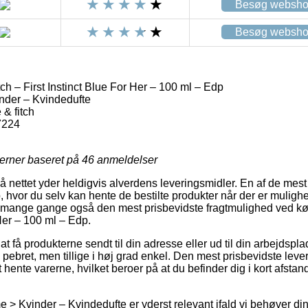
Besøg websh
Besøg websh
h – First Instinct Blue For Her – 100 ml – Edp
nder – Kvindedufte
& fitch
7224
jerner baseret på
46
anmeldelser
 på nettet yder heldigvis alverdens leveringsmidler. En af de me
, hvor du selv kan hente de bestilte produkter når der er muligh
og mange gange også den mest prisbevidste fragtmulighed ved k
 Her – 100 ml – Edp.
 få produkterne sendt til din adresse eller ud til din arbejdspl
ebret, men tillige i høj grad enkel. Den mest prisbevidste leve
hente varerne, hvilket beroer på at du befinder dig i kort afstan
> Kvinder – Kvindedufte er yderst relevant ifald vi behøver din 