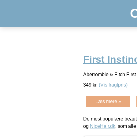
First Insti
Aberrombie & Fitch First
349
kr.
(Vis fragtpris)
Læs mere »
De mest populære beauty
og
NiceHair.dk
, som alle 