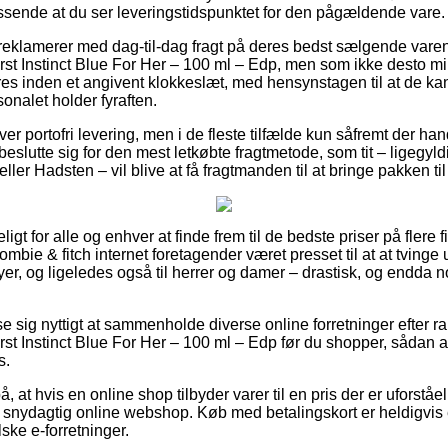
sende at du ser leveringstidspunktet for den pågældende vare.
 reklamerer med dag-til-dag fragt på deres bedst sælgende var
rst Instinct Blue For Her – 100 ml – Edp, men som ikke desto m
s inden et angivent klokkeslæt, med hensynstagen til at de kan 
sonalet holder fyraften.
ver portofri levering, men i de fleste tilfælde kun såfremt der ha
beslutte sig for den mest letkøbte fragtmetode, som tit – ligegyld
er Hadsten – vil blive at få fragtmanden til at bringe pakken til
t for alle og enhver at finde frem til de bedste priser på flere f
rombie & fitch internet foretagender været presset til at at tving
byer, og ligeledes også til herrer og damer – drastisk, og endda
se sig nyttigt at sammenholde diverse online forretninger efter r
st Instinct Blue For Her – 100 ml – Edp før du shopper, sådan a
s.
 at hvis en online shop tilbyder varer til en pris der er uforståelig
 snydagtig online webshop. Køb med betalingskort er heldigvis e
ske e-forretninger.