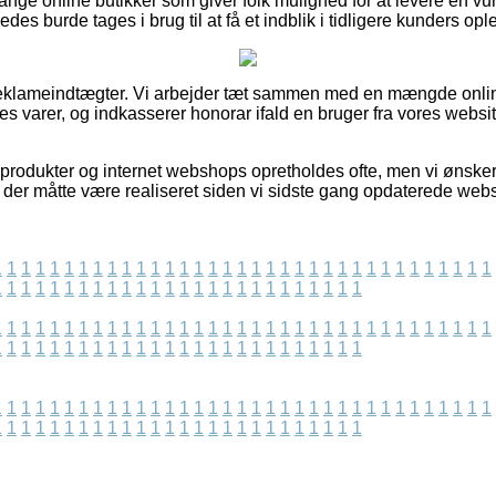
nge online butikker som giver folk mulighed for at levere en vu
es burde tages i brug til at få et indblik i tidligere kunders opl
 reklameindtægter. Vi arbejder tæt sammen med en mængde onlin
s varer, og indkasserer honorar ifald en bruger fra vores websit
rodukter og internet webshops opretholdes ofte, men vi ønsker ik
r der måtte være realiseret siden vi sidste gang opdaterede webs
1
1
1
1
1
1
1
1
1
1
1
1
1
1
1
1
1
1
1
1
1
1
1
1
1
1
1
1
1
1
1
1
1
1
1
1
1
1
1
1
1
1
1
1
1
1
1
1
1
1
1
1
1
1
1
1
1
1
1
1
1
1
1
1
1
1
1
1
1
1
1
1
1
1
1
1
1
1
1
1
1
1
1
1
1
1
1
1
1
1
1
1
1
1
1
1
1
1
1
1
1
1
1
1
1
1
1
1
1
1
1
1
1
1
1
1
1
1
1
1
1
1
1
1
1
1
1
1
1
1
1
1
1
1
1
1
1
1
1
1
1
1
1
1
1
1
1
1
1
1
1
1
1
1
1
1
1
1
1
1
1
1
1
1
1
1
1
1
1
1
1
1
1
1
1
1
1
1
1
1
1
1
1