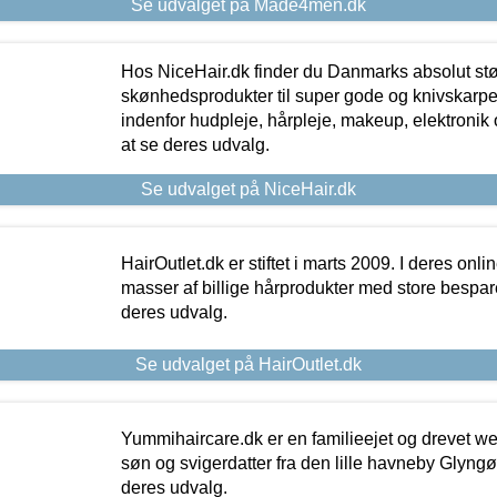
Se udvalget på Made4men.dk
Hos NiceHair.dk finder du Danmarks absolut stø
skønhedsprodukter til super gode og knivskarpe 
indenfor hudpleje, hårpleje, makeup, elektronik 
at se deres udvalg.
Se udvalget på NiceHair.dk
HairOutlet.dk er stiftet i marts 2009. I deres onl
masser af billige hårprodukter med store besparel
deres udvalg.
Se udvalget på HairOutlet.dk
Yummihaircare.dk er en familieejet og drevet we
søn og svigerdatter fra den lille havneby Glyngøre
deres udvalg.