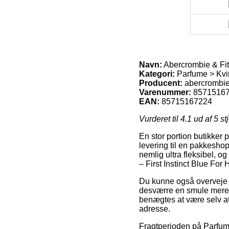
Navn:
Abercrombie & Fitc
Kategori:
Parfume > Kvi
Producent:
abercrombie 
Varenummer:
8571516
EAN:
85715167224
Vurderet til
4.1
ud af 5 st
En stor portion butikker
levering til en pakkeshop
nemlig ultra fleksibel, 
– First Instinct Blue For
Du kunne også overveje at
desværre en smule mere p
benægtes at være selv at 
adresse.
Fragtperioden på Parfume 