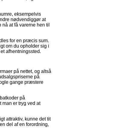
enumre, eksempelvis
indre nødvendiggør at
nå at få varerne hen til
ndles for en præcis sum.
igt om du opholder sig i
 et afhentningssted.
irmaer på nettet, og altså
e udsalgspriserne på
 nogle gange præstere
abatkoder på
t man er tryg ved at
t attraktiv, kunne det tit
n del af en forordning,