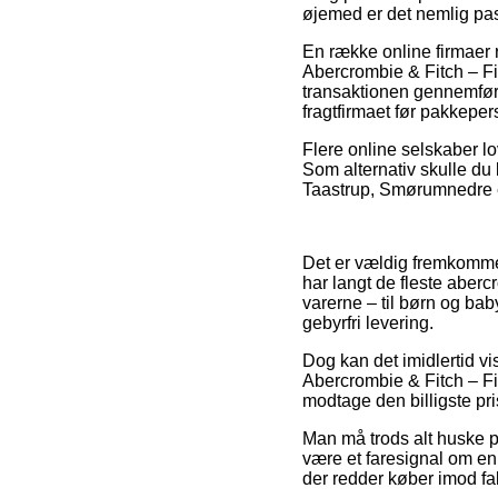
øjemed er det nemlig pas
En række online firmaer
Abercrombie & Fitch – Fi
transaktionen gennemføre
fragtfirmaet før pakkeper
Flere online selskaber lo
Som alternativ skulle du 
Taastrup, Smørumnedre ell
Det er vældig fremkommelig
har langt de fleste aberc
varerne – til børn og ba
gebyrfri levering.
Dog kan det imidlertid vi
Abercrombie & Fitch – Fir
modtage den billigste pri
Man må trods alt huske på,
være et faresignal om en
der redder køber imod fal