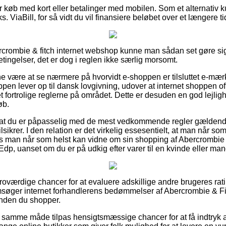
for køb med kort eller betalinger med mobilen. Som et alternativ 
s. ViaBill, for så vidt du vil finansiere beløbet over et længere t
ercrombie & fitch internet webshop kunne man sådan set gøre s
etingelser, det er dog i reglen ikke særlig morsomt.
være at se nærmere på hvorvidt e-shoppen er tilsluttet e-mærke
pen lever op til dansk lovgivning, udover at internet shoppen o
fortrolige reglerne på området. Dette er desuden en god lejlighe
øb.
t at du er påpasselig med de mest vedkommende regler gældende
sikrer. I den relation er det virkelig essesentielt, at man når so
 man når som helst kan vidne om sin shopping af Abercrombie & 
dp, uanset om du er på udkig efter varer til en kvinde eller man
troværdige chancer for at evaluere adskillige andre brugeres ratin
søger internet forhandlerens bedømmelser af Abercrombie & Fitc
inden du shopper.
 samme måde tilpas hensigtsmæssige chancer for at få indtryk 