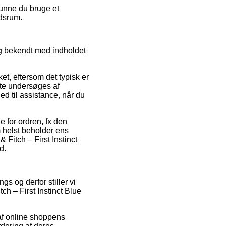
kunne du bruge et
idsrum.
ig bekendt med indholdet
t, eftersom det typisk er
fte undersøges af
d til assistance, når du
 for ordren, fx den
m helst beholder ens
Fitch – First Instinct
d.
gs og derfor stiller vi
h – First Instinct Blue
af online shoppens