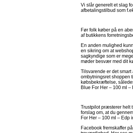
Vi slår generelt et slag 
afbetalingstilbud som f.ek
Før folk køber på en ab
af butikkens forretningsb
En anden mulighed kunne 
en sikring om at webshop
sagkyndige som er meget 
møder besvær med dit k
Tilsvarende er det smar
ombytningsret shoppen til
købsbekræftelse, således
Blue For Her – 100 ml – E
Trustpilot præsterer helt 
forslag om, at du gennem
For Her – 100 ml – Edp 
Facebook fremskaffer på