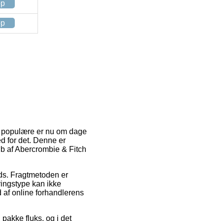
op
op
st populære er nu om dage
ed for det. Denne er
øb af Abercrombie & Fitch
ads. Fragtmetoden er
ringstype kan ikke
d af online forhandlerens
pakke fluks, og i det