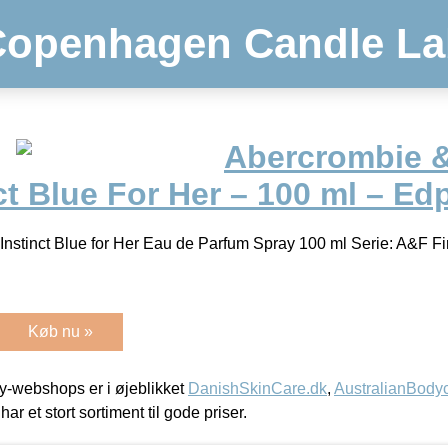
Copenhagen Candle La
Abercrombie &
nct Blue For Her – 100 ml – Ed
 Instinct Blue for Her Eau de Parfum Spray 100 ml Serie: A&F Fir
Køb nu »
-webshops er i øjeblikket
DanishSkinCare.dk
,
AustralianBody
har et stort sortiment til gode priser.