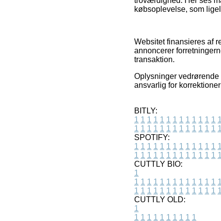
troværdighed. Her ses ma
købsoplevelse, som ligeled
Websitet finansieres af
annoncerer forretningerne
transaktion.
Oplysninger vedrørende p
ansvarlig for korrektione
BITLY:
1
1
1
1
1
1
1
1
1
1
1
1
1
1
1
1
1
1
1
1
1
1
1
1
1
1
SPOTIFY:
1
1
1
1
1
1
1
1
1
1
1
1
1
1
1
1
1
1
1
1
1
1
1
1
1
1
CUTTLY BIO:
1
1
1
1
1
1
1
1
1
1
1
1
1
1
1
1
1
1
1
1
1
1
1
1
1
1
1
CUTTLY OLD:
1
1
1
1
1
1
1
1
1
1
1