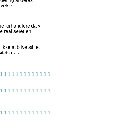
rdering af deres
evelser.
e forhandlere da vi
e realiserer en
ke at blive stillet
itets data.
1
1
1
1
1
1
1
1
1
1
1
1
1
1
1
1
1
1
1
1
1
1
1
1
1
1
1
1
1
1
1
1
1
1
1
1
1
1
1