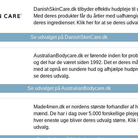
DanishSkinCare.dk tilbyder effektiv hudpleje til
Med deres produkter får du årtier med uafhængi
deres ingredienser. Klik her for at se deres udva
Se udvalget på DanishSkinCare.dk
AustralianBodycare.dk er førende inden for pr
og det har de været siden 1992. Det er deres m
med at opnå en sundere hud og afhjælpe hudprob
se deres udvalg.
Se udvalget på AustralianBodycare.dk
Made4men.dk er nordens største forhandler af hu
mænd. De har i dag over 5.000 forskellige pleje
hver eneste uge bliver deres udvalg større. Klik 
udvalg.