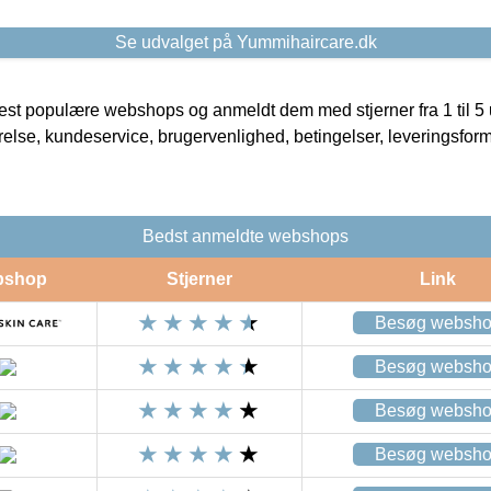
Se udvalget på Yummihaircare.dk
t populære webshops og anmeldt dem med stjerner fra 1 til 5 ud
rrelse, kundeservice, brugervenlighed, betingelser, leveringsfor
Bedst anmeldte webshops
bshop
Stjerner
Link
Besøg websh
Besøg websh
Besøg websh
Besøg websh