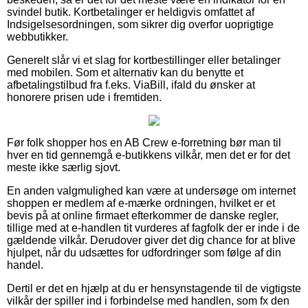
svindel butik. Kortbetalinger er heldigvis omfattet af
Indsigelsesordningen, som sikrer dig overfor uoprigtige
webbutikker.
Generelt slår vi et slag for kortbestillinger eller betalinger
med mobilen. Som et alternativ kan du benytte et
afbetalingstilbud fra f.eks. ViaBill, ifald du ønsker at
honorere prisen ude i fremtiden.
Før folk shopper hos en AB Crew e-forretning bør man til
hver en tid gennemgå e-butikkens vilkår, men det er for det
meste ikke særlig sjovt.
En anden valgmulighed kan være at undersøge om internet
shoppen er medlem af e-mærke ordningen, hvilket er et
bevis på at online firmaet efterkommer de danske regler,
tillige med at e-handlen tit vurderes af fagfolk der er inde i de
gældende vilkår. Derudover giver det dig chance for at blive
hjulpet, når du udsættes for udfordringer som følge af din
handel.
Dertil er det en hjælp at du er hensynstagende til de vigtigste
vilkår der spiller ind i forbindelse med handlen, som fx den