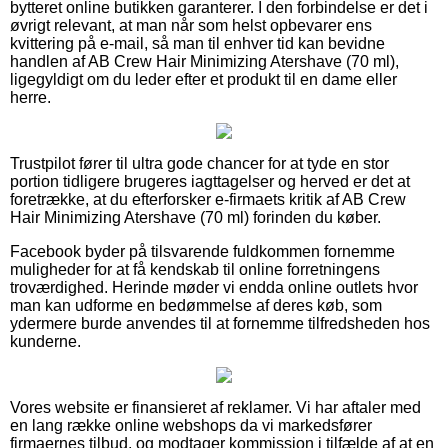
bytteret online butikken garanterer. I den forbindelse er det i
øvrigt relevant, at man når som helst opbevarer ens
kvittering på e-mail, så man til enhver tid kan bevidne
handlen af AB Crew Hair Minimizing Atershave (70 ml),
ligegyldigt om du leder efter et produkt til en dame eller
herre.
Trustpilot fører til ultra gode chancer for at tyde en stor
portion tidligere brugeres iagttagelser og herved er det at
foretrække, at du efterforsker e-firmaets kritik af AB Crew
Hair Minimizing Atershave (70 ml) forinden du køber.
Facebook byder på tilsvarende fuldkommen fornemme
muligheder for at få kendskab til online forretningens
troværdighed. Herinde møder vi endda online outlets hvor
man kan udforme en bedømmelse af deres køb, som
ydermere burde anvendes til at fornemme tilfredsheden hos
kunderne.
Vores website er finansieret af reklamer. Vi har aftaler med
en lang række online webshops da vi markedsfører
firmaernes tilbud, og modtager kommission i tilfælde af at en