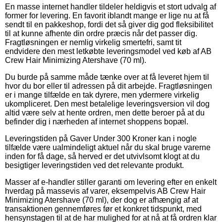
En masse internet handler tildeler heldigvis et stort udvalg af
former for levering. En favorit iblandt mange er lige nu at få
sendt til en pakkeshop, fordi det så giver dig god fleksibilitet
til at kunne afhente din ordre præcis når det passer dig.
Fragtløsningen er nemlig virkelig smertefri, samt tit
endvidere den mest letkøbte leveringsmodel ved køb af AB
Crew Hair Minimizing Atershave (70 ml).
Du burde på samme måde tænke over at få leveret hjem til
hvor du bor eller til adressen på dit arbejde. Fragtløsningen
er i mange tilfælde en tak dyrere, men ydermere virkelig
ukompliceret. Den mest betalelige leveringsversion vil dog
altid være selv at hente ordren, men dette beroer på at du
befinder dig i nærheden af internet shoppens bopæl.
Leveringstiden på Gaver Under 300 Kroner kan i nogle
tilfælde være ualmindeligt aktuel når du skal bruge varerne
inden for få dage, så herved er det utvivlsomt klogt at du
besigtiger leveringstiden ved det relevante produkt.
Masser af e-handler stiller garanti om levering efter en enkelt
hverdag på massevis af varer, eksempelvis AB Crew Hair
Minimizing Atershave (70 ml), der dog er afhængig af at
transaktionen gennemføres før et konkret tidspunkt, med
hensynstagen til at de har mulighed for at nå at få ordren klar