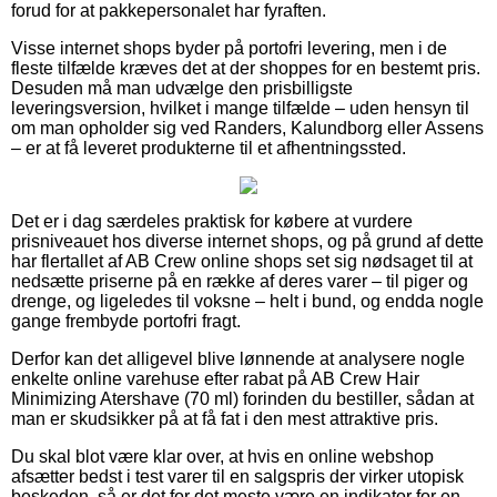
forud for at pakkepersonalet har fyraften.
Visse internet shops byder på portofri levering, men i de
fleste tilfælde kræves det at der shoppes for en bestemt pris.
Desuden må man udvælge den prisbilligste
leveringsversion, hvilket i mange tilfælde – uden hensyn til
om man opholder sig ved Randers, Kalundborg eller Assens
– er at få leveret produkterne til et afhentningssted.
Det er i dag særdeles praktisk for købere at vurdere
prisniveauet hos diverse internet shops, og på grund af dette
har flertallet af AB Crew online shops set sig nødsaget til at
nedsætte priserne på en række af deres varer – til piger og
drenge, og ligeledes til voksne – helt i bund, og endda nogle
gange frembyde portofri fragt.
Derfor kan det alligevel blive lønnende at analysere nogle
enkelte online varehuse efter rabat på AB Crew Hair
Minimizing Atershave (70 ml) forinden du bestiller, sådan at
man er skudsikker på at få fat i den mest attraktive pris.
Du skal blot være klar over, at hvis en online webshop
afsætter bedst i test varer til en salgspris der virker utopisk
beskeden, så er det for det meste være en indikator for en