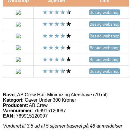
Webshop
Stjerner
Link
Besøg webshop
Besøg webshop
Besøg webshop
Besøg webshop
Besøg webshop
Besøg webshop
Navn:
AB Crew Hair Minimizing Atershave (70 ml)
Kategori:
Gaver Under 300 Kroner
Producent:
AB Crew
Varenummer:
769915120097
EAN:
769915120097
Vurderet til
3.5
ud af 5 stjerner baseret på
48
anmeldelser