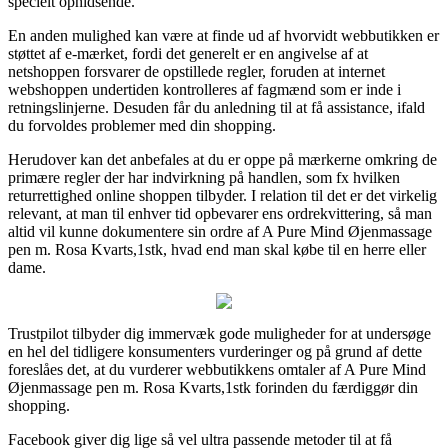
specielt ophidsende.
En anden mulighed kan være at finde ud af hvorvidt webbutikken er
støttet af e-mærket, fordi det generelt er en angivelse af at
netshoppen forsvarer de opstillede regler, foruden at internet
webshoppen undertiden kontrolleres af fagmænd som er inde i
retningslinjerne. Desuden får du anledning til at få assistance, ifald
du forvoldes problemer med din shopping.
Herudover kan det anbefales at du er oppe på mærkerne omkring de
primære regler der har indvirkning på handlen, som fx hvilken
returrettighed online shoppen tilbyder. I relation til det er det virkelig
relevant, at man til enhver tid opbevarer ens ordrekvittering, så man
altid vil kunne dokumentere sin ordre af A Pure Mind Øjenmassage
pen m. Rosa Kvarts,1stk, hvad end man skal købe til en herre eller
dame.
Trustpilot tilbyder dig immervæk gode muligheder for at undersøge
en hel del tidligere konsumenters vurderinger og på grund af dette
foreslåes det, at du vurderer webbutikkens omtaler af A Pure Mind
Øjenmassage pen m. Rosa Kvarts,1stk forinden du færdiggør din
shopping.
Facebook giver dig lige så vel ultra passende metoder til at få