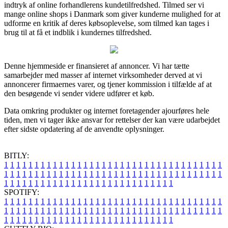
indtryk af online forhandlerens kundetilfredshed. Tilmed ser vi
mange online shops i Danmark som giver kunderne mulighed for at
udforme en kritik af deres købsoplevelse, som tilmed kan tages i
brug til at få et indblik i kundernes tilfredshed.
Denne hjemmeside er finansieret af annoncer. Vi har tætte
samarbejder med masser af internet virksomheder derved at vi
annoncerer firmaernes varer, og tjener kommission i tilfælde af at
den besøgende vi sender videre udfører et køb.
Data omkring produkter og internet foretagender ajourføres hele
tiden, men vi tager ikke ansvar for rettelser der kan være udarbejdet
efter sidste opdatering af de anvendte oplysninger.
BITLY:
1
1
1
1
1
1
1
1
1
1
1
1
1
1
1
1
1
1
1
1
1
1
1
1
1
1
1
1
1
1
1
1
1
1
1
1
1
1
1
1
1
1
1
1
1
1
1
1
1
1
1
1
1
1
1
1
1
1
1
1
1
1
1
1
1
1
1
1
1
1
1
1
1
1
1
1
1
1
1
1
1
1
1
1
1
1
1
1
1
1
1
1
1
1
1
1
1
1
1
1
SPOTIFY:
1
1
1
1
1
1
1
1
1
1
1
1
1
1
1
1
1
1
1
1
1
1
1
1
1
1
1
1
1
1
1
1
1
1
1
1
1
1
1
1
1
1
1
1
1
1
1
1
1
1
1
1
1
1
1
1
1
1
1
1
1
1
1
1
1
1
1
1
1
1
1
1
1
1
1
1
1
1
1
1
1
1
1
1
1
1
1
1
1
1
1
1
1
1
1
1
1
1
1
1