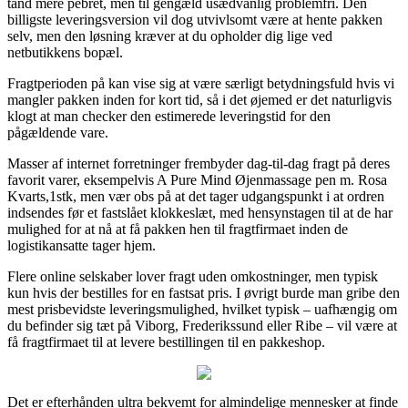
tand mere pebret, men til gengæld usædvanlig problemfri. Den
billigste leveringsversion vil dog utvivlsomt være at hente pakken
selv, men den løsning kræver at du opholder dig lige ved
netbutikkens bopæl.
Fragtperioden på kan vise sig at være særligt betydningsfuld hvis vi
mangler pakken inden for kort tid, så i det øjemed er det naturligvis
klogt at man checker den estimerede leveringstid for den
pågældende vare.
Masser af internet forretninger frembyder dag-til-dag fragt på deres
favorit varer, eksempelvis A Pure Mind Øjenmassage pen m. Rosa
Kvarts,1stk, men vær obs på at det tager udgangspunkt i at ordren
indsendes før et fastslået klokkeslæt, med hensynstagen til at de har
mulighed for at nå at få pakken hen til fragtfirmaet inden de
logistikansatte tager hjem.
Flere online selskaber lover fragt uden omkostninger, men typisk
kun hvis der bestilles for en fastsat pris. I øvrigt burde man gribe den
mest prisbevidste leveringsmulighed, hvilket typisk – uafhængig om
du befinder sig tæt på Viborg, Frederikssund eller Ribe – vil være at
få fragtfirmaet til at levere bestillingen til en pakkeshop.
Det er efterhånden ultra bekvemt for almindelige mennesker at finde