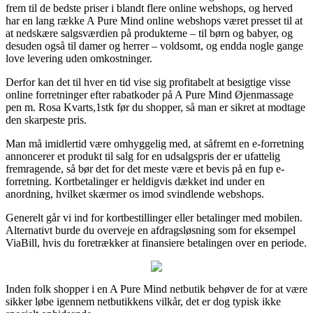
frem til de bedste priser i blandt flere online webshops, og herved
har en lang række A Pure Mind online webshops været presset til at
at nedskære salgsværdien på produkterne – til børn og babyer, og
desuden også til damer og herrer – voldsomt, og endda nogle gange
love levering uden omkostninger.
Derfor kan det til hver en tid vise sig profitabelt at besigtige visse
online forretninger efter rabatkoder på A Pure Mind Øjenmassage
pen m. Rosa Kvarts,1stk før du shopper, så man er sikret at modtage
den skarpeste pris.
Man må imidlertid være omhyggelig med, at såfremt en e-forretning
annoncerer et produkt til salg for en udsalgspris der er ufattelig
fremragende, så bør det for det meste være et bevis på en fup e-
forretning. Kortbetalinger er heldigvis dækket ind under en
anordning, hvilket skærmer os imod svindlende webshops.
Generelt går vi ind for kortbestillinger eller betalinger med mobilen.
Alternativt burde du overveje en afdragsløsning som for eksempel
ViaBill, hvis du foretrækker at finansiere betalingen over en periode.
Inden folk shopper i en A Pure Mind netbutik behøver de for at være
sikker løbe igennem netbutikkens vilkår, det er dog typisk ikke