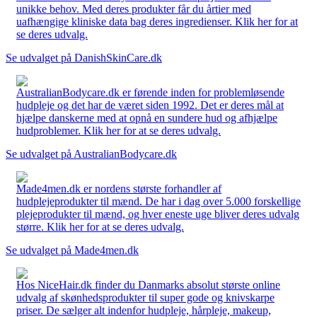
unikke behov. Med deres produkter får du årtier med
uafhængige kliniske data bag deres ingredienser. Klik her for at
se deres udvalg.
Se udvalget på DanishSkinCare.dk
AustralianBodycare.dk er førende inden for problemløsende
hudpleje og det har de været siden 1992. Det er deres mål at
hjælpe danskerne med at opnå en sundere hud og afhjælpe
hudproblemer. Klik her for at se deres udvalg.
Se udvalget på AustralianBodycare.dk
Made4men.dk er nordens største forhandler af
hudplejeprodukter til mænd. De har i dag over 5.000 forskellige
plejeprodukter til mænd, og hver eneste uge bliver deres udvalg
større. Klik her for at se deres udvalg.
Se udvalget på Made4men.dk
Hos NiceHair.dk finder du Danmarks absolut største online
udvalg af skønhedsprodukter til super gode og knivskarpe
priser. De sælger alt indenfor hudpleje, hårpleje, makeup,