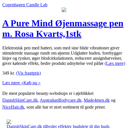
Copenhagen Candle Lab
A Pure Mind Øjenmassage pen
m. Rosa Kvarts,1stk
Elektronisk pen med batteri, som med sine blide vibrationer giver
stimulerede massage rundt om øjnene.Udglatter huden, forebygger
linjer og rynker, øger blodcirkulationen, reducerer ansigtshævelser,
giver kølende effekt, bedre produkt udnyttelse ved påfør
(Læs mere)
349
kr.
(Vis fragtpris)
Læs mere »
Køb nu »
De mest populære beauty-webshops er i øjeblikket
DanishSkinCare.dk
,
AustralianBodycare.dk
,
Made4men.dk
og
NiceHair.dk
, som alle har et stort sortiment til gode priser.
DanishSkinCare.dk tilbyder effektiv hudpleje til din huds