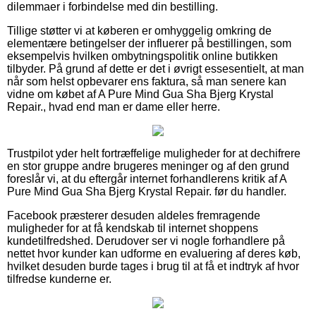
dilemmaer i forbindelse med din bestilling.
Tillige støtter vi at køberen er omhyggelig omkring de
elementære betingelser der influerer på bestillingen, som
eksempelvis hvilken ombytningspolitik online butikken
tilbyder. På grund af dette er det i øvrigt essesentielt, at man
når som helst opbevarer ens faktura, så man senere kan
vidne om købet af A Pure Mind Gua Sha Bjerg Krystal
Repair., hvad end man er dame eller herre.
Trustpilot yder helt fortræffelige muligheder for at dechifrere
en stor gruppe andre brugeres meninger og af den grund
foreslår vi, at du eftergår internet forhandlerens kritik af A
Pure Mind Gua Sha Bjerg Krystal Repair. før du handler.
Facebook præsterer desuden aldeles fremragende
muligheder for at få kendskab til internet shoppens
kundetilfredshed. Derudover ser vi nogle forhandlere på
nettet hvor kunder kan udforme en evaluering af deres køb,
hvilket desuden burde tages i brug til at få et indtryk af hvor
tilfredse kunderne er.