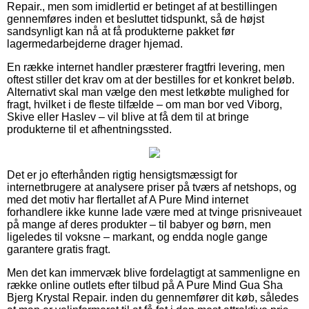
Repair., men som imidlertid er betinget af at bestillingen
gennemføres inden et besluttet tidspunkt, så de højst
sandsynligt kan nå at få produkterne pakket før
lagermedarbejderne drager hjemad.
En række internet handler præsterer fragtfri levering, men
oftest stiller det krav om at der bestilles for et konkret beløb.
Alternativt skal man vælge den mest letkøbte mulighed for
fragt, hvilket i de fleste tilfælde – om man bor ved Viborg,
Skive eller Haslev – vil blive at få dem til at bringe
produkterne til et afhentningssted.
Det er jo efterhånden rigtig hensigtsmæssigt for
internetbrugere at analysere priser på tværs af netshops, og
med det motiv har flertallet af A Pure Mind internet
forhandlere ikke kunne lade være med at tvinge prisniveauet
på mange af deres produkter – til babyer og børn, men
ligeledes til voksne – markant, og endda nogle gange
garantere gratis fragt.
Men det kan immervæk blive fordelagtigt at sammenligne en
række online outlets efter tilbud på A Pure Mind Gua Sha
Bjerg Krystal Repair. inden du gennemfører dit køb, således