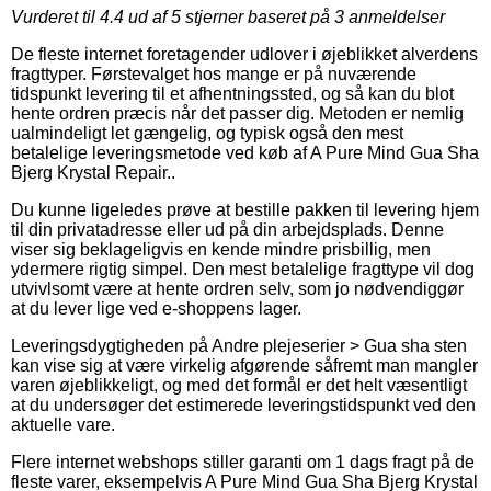
Vurderet til
4.4
ud af 5 stjerner baseret på
3
anmeldelser
De fleste internet foretagender udlover i øjeblikket alverdens
fragttyper. Førstevalget hos mange er på nuværende
tidspunkt levering til et afhentningssted, og så kan du blot
hente ordren præcis når det passer dig. Metoden er nemlig
ualmindeligt let gængelig, og typisk også den mest
betalelige leveringsmetode ved køb af A Pure Mind Gua Sha
Bjerg Krystal Repair..
Du kunne ligeledes prøve at bestille pakken til levering hjem
til din privatadresse eller ud på din arbejdsplads. Denne
viser sig beklageligvis en kende mindre prisbillig, men
ydermere rigtig simpel. Den mest betalelige fragttype vil dog
utvivlsomt være at hente ordren selv, som jo nødvendiggør
at du lever lige ved e-shoppens lager.
Leveringsdygtigheden på Andre plejeserier > Gua sha sten
kan vise sig at være virkelig afgørende såfremt man mangler
varen øjeblikkeligt, og med det formål er det helt væsentligt
at du undersøger det estimerede leveringstidspunkt ved den
aktuelle vare.
Flere internet webshops stiller garanti om 1 dags fragt på de
fleste varer, eksempelvis A Pure Mind Gua Sha Bjerg Krystal