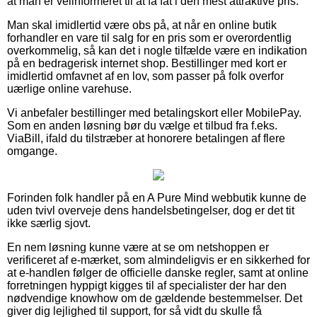
at man er velinformeret til at få fat i den mest attraktive pris.
Man skal imidlertid være obs på, at når en online butik
forhandler en vare til salg for en pris som er overordentlig
overkommelig, så kan det i nogle tilfælde være en indikation
på en bedragerisk internet shop. Bestillinger med kort er
imidlertid omfavnet af en lov, som passer på folk overfor
uærlige online varehuse.
Vi anbefaler bestillinger med betalingskort eller MobilePay.
Som en anden løsning bør du vælge et tilbud fra f.eks.
ViaBill, ifald du tilstræber at honorere betalingen af flere
omgange.
Forinden folk handler på en A Pure Mind webbutik kunne de
uden tvivl overveje dens handelsbetingelser, dog er det tit
ikke særlig sjovt.
En nem løsning kunne være at se om netshoppen er
verificeret af e-mærket, som almindeligvis er en sikkerhed for
at e-handlen følger de officielle danske regler, samt at online
forretningen hyppigt kigges til af specialister der har den
nødvendige knowhow om de gældende bestemmelser. Det
giver dig lejlighed til support, for så vidt du skulle få