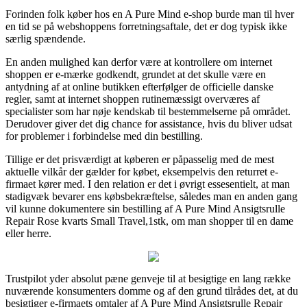
Forinden folk køber hos en A Pure Mind e-shop burde man til hver
en tid se på webshoppens forretningsaftale, det er dog typisk ikke
særlig spændende.
En anden mulighed kan derfor være at kontrollere om internet
shoppen er e-mærke godkendt, grundet at det skulle være en
antydning af at online butikken efterfølger de officielle danske
regler, samt at internet shoppen rutinemæssigt overværes af
specialister som har nøje kendskab til bestemmelserne på området.
Derudover giver det dig chance for assistance, hvis du bliver udsat
for problemer i forbindelse med din bestilling.
Tillige er det prisværdigt at køberen er påpasselig med de mest
aktuelle vilkår der gælder for købet, eksempelvis den returret e-
firmaet kører med. I den relation er det i øvrigt essesentielt, at man
stadigvæk bevarer ens købsbekræftelse, således man en anden gang
vil kunne dokumentere sin bestilling af A Pure Mind Ansigtsrulle
Repair Rose kvarts Small Travel,1stk, om man shopper til en dame
eller herre.
Trustpilot yder absolut pæne genveje til at besigtige en lang række
nuværende konsumenters domme og af den grund tilrådes det, at du
besigtiger e-firmaets omtaler af A Pure Mind Ansigtsrulle Repair