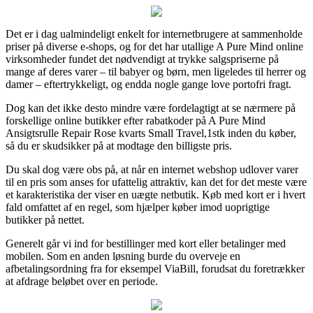
Det er i dag ualmindeligt enkelt for internetbrugere at sammenholde
priser på diverse e-shops, og for det har utallige A Pure Mind online
virksomheder fundet det nødvendigt at trykke salgspriserne på
mange af deres varer – til babyer og børn, men ligeledes til herrer og
damer – eftertrykkeligt, og endda nogle gange love portofri fragt.
Dog kan det ikke desto mindre være fordelagtigt at se nærmere på
forskellige online butikker efter rabatkoder på A Pure Mind
Ansigtsrulle Repair Rose kvarts Small Travel,1stk inden du køber,
så du er skudsikker på at modtage den billigste pris.
Du skal dog være obs på, at når en internet webshop udlover varer
til en pris som anses for ufattelig attraktiv, kan det for det meste være
et karakteristika der viser en uægte netbutik. Køb med kort er i hvert
fald omfattet af en regel, som hjælper køber imod uoprigtige
butikker på nettet.
Generelt går vi ind for bestillinger med kort eller betalinger med
mobilen. Som en anden løsning burde du overveje en
afbetalingsordning fra for eksempel ViaBill, forudsat du foretrækker
at afdrage beløbet over en periode.