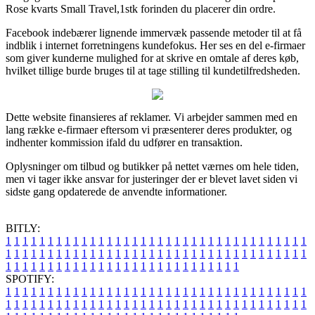
Rose kvarts Small Travel,1stk forinden du placerer din ordre.
Facebook indebærer lignende immervæk passende metoder til at få
indblik i internet forretningens kundefokus. Her ses en del e-firmaer
som giver kunderne mulighed for at skrive en omtale af deres køb,
hvilket tillige burde bruges til at tage stilling til kundetilfredsheden.
Dette website finansieres af reklamer. Vi arbejder sammen med en
lang række e-firmaer eftersom vi præsenterer deres produkter, og
indhenter kommission ifald du udfører en transaktion.
Oplysninger om tilbud og butikker på nettet værnes om hele tiden,
men vi tager ikke ansvar for justeringer der er blevet lavet siden vi
sidste gang opdaterede de anvendte informationer.
BITLY:
1
1
1
1
1
1
1
1
1
1
1
1
1
1
1
1
1
1
1
1
1
1
1
1
1
1
1
1
1
1
1
1
1
1
1
1
1
1
1
1
1
1
1
1
1
1
1
1
1
1
1
1
1
1
1
1
1
1
1
1
1
1
1
1
1
1
1
1
1
1
1
1
1
1
1
1
1
1
1
1
1
1
1
1
1
1
1
1
1
1
1
1
1
1
1
1
1
1
1
1
SPOTIFY:
1
1
1
1
1
1
1
1
1
1
1
1
1
1
1
1
1
1
1
1
1
1
1
1
1
1
1
1
1
1
1
1
1
1
1
1
1
1
1
1
1
1
1
1
1
1
1
1
1
1
1
1
1
1
1
1
1
1
1
1
1
1
1
1
1
1
1
1
1
1
1
1