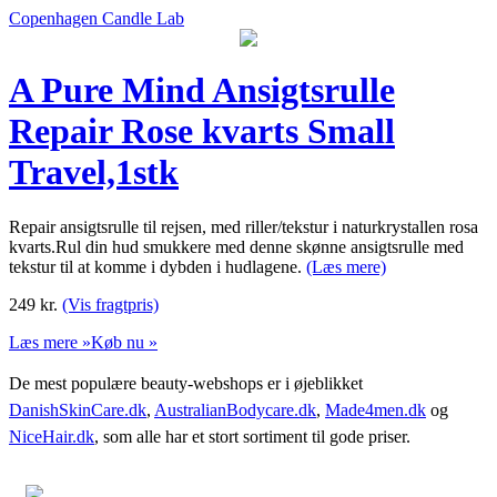
Copenhagen Candle Lab
A Pure Mind Ansigtsrulle
Repair Rose kvarts Small
Travel,1stk
Repair ansigtsrulle til rejsen, med riller/tekstur i naturkrystallen rosa
kvarts.Rul din hud smukkere med denne skønne ansigtsrulle med
tekstur til at komme i dybden i hudlagene.
(Læs mere)
249
kr.
(Vis fragtpris)
Læs mere »
Køb nu »
De mest populære beauty-webshops er i øjeblikket
DanishSkinCare.dk
,
AustralianBodycare.dk
,
Made4men.dk
og
NiceHair.dk
, som alle har et stort sortiment til gode priser.