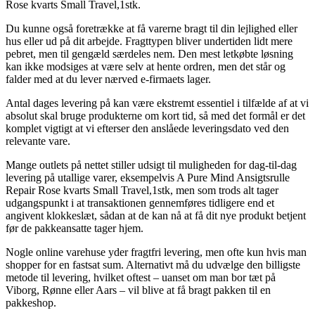
Rose kvarts Small Travel,1stk.
Du kunne også foretrække at få varerne bragt til din lejlighed eller
hus eller ud på dit arbejde. Fragttypen bliver undertiden lidt mere
pebret, men til gengæld særdeles nem. Den mest letkøbte løsning
kan ikke modsiges at være selv at hente ordren, men det står og
falder med at du lever nærved e-firmaets lager.
Antal dages levering på kan være ekstremt essentiel i tilfælde af at vi
absolut skal bruge produkterne om kort tid, så med det formål er det
komplet vigtigt at vi efterser den anslåede leveringsdato ved den
relevante vare.
Mange outlets på nettet stiller udsigt til muligheden for dag-til-dag
levering på utallige varer, eksempelvis A Pure Mind Ansigtsrulle
Repair Rose kvarts Small Travel,1stk, men som trods alt tager
udgangspunkt i at transaktionen gennemføres tidligere end et
angivent klokkeslæt, sådan at de kan nå at få dit nye produkt betjent
før de pakkeansatte tager hjem.
Nogle online varehuse yder fragtfri levering, men ofte kun hvis man
shopper for en fastsat sum. Alternativt må du udvælge den billigste
metode til levering, hvilket oftest – uanset om man bor tæt på
Viborg, Rønne eller Aars – vil blive at få bragt pakken til en
pakkeshop.