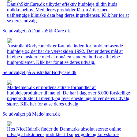
DanishSkinCare.dk tilbyder effektiv hudpleje til din huds
unikke behov. Med deres produkter får du årtier med
uafhængige kliniske data bag deres ingredienser. Klik her for at
se deres udvalg.
Se udvalget på DanishSkinCare.dk
AustralianBodycare.dk er førende inden for problemløsende
hudpleje og det har de været siden 1992. Det er deres mål at
hjælpe danskerne med at opnå en sundere hud og afhjælpe
hudproblemer. Klik her for at se deres udvalg.
Se udvalget på AustralianBodycare.dk
Made4men.dk er nordens største forhandler af
hudplejeprodukter til mænd. De har i dag over 5.000 forskellige
plejeprodukter til mænd, og hver eneste uge bliver deres udvalg
større. Klik her for at se deres udvalg.
Se udvalget på Made4men.dk
Hos NiceHair.dk finder du Danmarks absolut største online
udvalg af skønhedsprodukter til super gode og knivskarpe