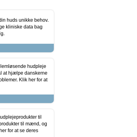
 din huds unikke behov.
ge kliniske data bag
lg.
oblemløsende hudpleje
ål at hjælpe danskerne
lemer. Klik her for at
dplejeprodukter til
produkter til mænd, og
her for at se deres