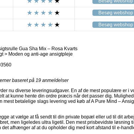
Besøg webshop
Besøg webshop
Besøg webshop
igtsrulle Gua Sha Mix – Rosa Kvarts
t > Moden og anti-age ansigtpleje
03560
jerner baseret på
19
anmeldelser
byder nu diverse leveringsudgaver. En af de mest populære er i
elt at kunne hente din ordre præcis når det passer dig. Mulighed
 mest betalelige slags levering ved køb af A Pure Mind – Ansig
gge at vælge at få sendt til din private bopæl eller ud til dit a
ebret, men ligeledes ultra ligetil. Den mest prisbevidste løsning t
 det afhænger af at du opholder dig med kort afstand til e-handl