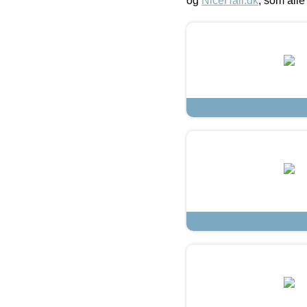
og
NiceHair.dk
, som alle 