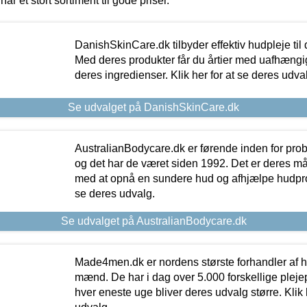
har et stort sortiment til gode priser.
DanishSkinCare.dk tilbyder effektiv hudpleje til
Med deres produkter får du årtier med uafhængi
deres ingredienser. Klik her for at se deres udva
Se udvalget på DanishSkinCare.dk
AustralianBodycare.dk er førende inden for pr
og det har de været siden 1992. Det er deres m
med at opnå en sundere hud og afhjælpe hudprob
se deres udvalg.
Se udvalget på AustralianBodycare.dk
Made4men.dk er nordens største forhandler af hu
mænd. De har i dag over 5.000 forskellige pleje
hver eneste uge bliver deres udvalg større. Klik 