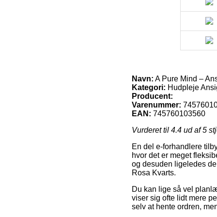
Navn:
A Pure Mind – Ans
Kategori:
Hudpleje Ansig
Producent:
Varenummer:
7457601
EAN:
745760103560
Vurderet til
4.4
ud af 5 st
En del e-forhandlere til
hvor det er meget fleksib
og desuden ligeledes den
Rosa Kvarts.
Du kan lige så vel planlæ
viser sig ofte lidt mere p
selv at hente ordren, men