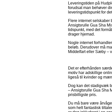
Leveringstiden på Hudple
forudsat man behøver din
leveringstidspunkt for de
Flere internet selskaber
Ansigtsrulle Gua Sha Mix
tidspunkt, med det formål
drager hjemad.
Nogle internet forhandler
beløb. Derudover må man
Middelfart eller Sæby – vi
Det er efterhånden særdel
motiv har adskillige onli
ligeså til kvinder og mæ
Dog kan det stadigvæk bl
– Ansigtsrulle Gua Sha M
prisbilligste pris.
Du må bare være årvågen 
som helt fantastisk tilta