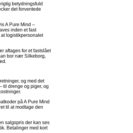
rigtig betydningsfuld
ecker det forventede
vis A Pure Mind –
aves inden et fast
 at logistikpersonalet
 aftages for et fastslået
an bor nær Silkeborg,
ted.
rretninger, og med det
– til drenge og piger, og
ostninger.
abatkoder på A Pure Mind
et til at modtage den
en salgspris der kan ses
tik. Betalinger med kort