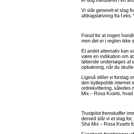
er dog inkluderet i en an
Vi slår generelt et slag 
afdragsløsning fra f.eks. V
Forud for at nogen hand
men det er i reglen ikke 
Et andet alternativ kan 
være en indikation om a
løbende undersøges af ek
opbakning, når du skulle 
Ligeså stiller vi forslag
den byttepolitik internet 
ordrekvittering, således 
Mix – Rosa Kvarts, hvad e
Trustpilot fremskaffer i
derved slår vi et slag f
Sha Mix – Rosa Kvarts fo