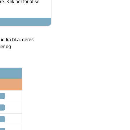
. Klik her for at se
 fra bl.a. deres
mer og