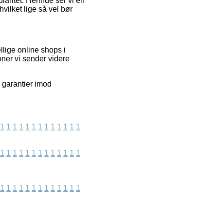
laritet. Herinde ser vi en
ilket lige så vel bør
lige online shops i
oner vi sender videre
 garantier imod
1
1
1
1
1
1
1
1
1
1
1
1
1
1
1
1
1
1
1
1
1
1
1
1
1
1
1
1
1
1
1
1
1
1
1
1
1
1
1