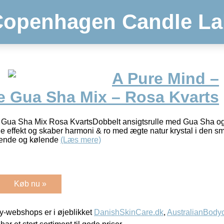
Copenhagen Candle La
A Pure Mind –
le Gua Sha Mix – Rosa Kvarts
e Gua Sha Mix Rosa KvartsDobbelt ansigtsrulle med Gua Sha og
effekt og skaber harmoni & ro med ægte natur krystal i den sm
igende og kølende
(Læs mere)
Køb nu »
-webshops er i øjeblikket
DanishSkinCare.dk
,
AustralianBody