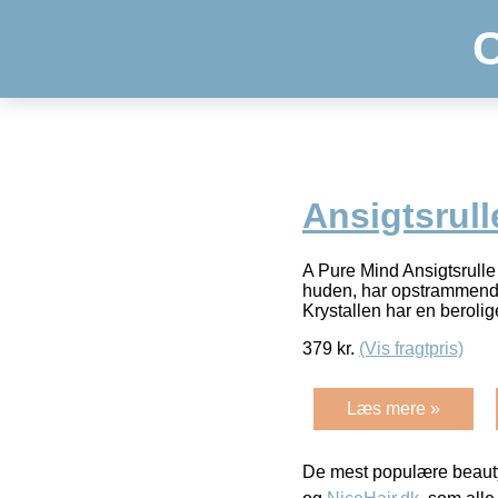
Ansigtsrul
A Pure Mind Ansigtsrull
huden, har opstrammende 
Krystallen har en berol
379
kr.
(Vis fragtpris)
Læs mere »
De mest populære beauty