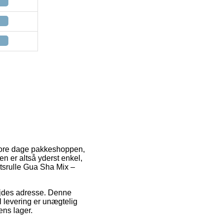
 vore dage pakkeshoppen,
en er altså yderst enkel,
tsrulle Gua Sha Mix –
rbejdes adresse. Denne
il levering er unægtelig
ens lager.