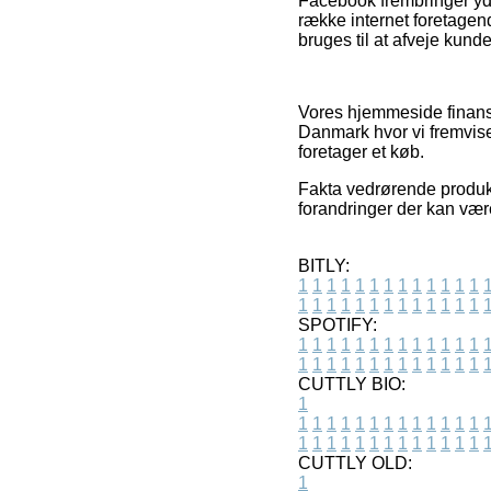
Facebook frembringer yder
række internet foretagen
bruges til at afveje kund
Vores hjemmeside finansi
Danmark hvor vi fremviser
foretager et køb.
Fakta vedrørende produk
forandringer der kan vær
BITLY:
1
1
1
1
1
1
1
1
1
1
1
1
1
1
1
1
1
1
1
1
1
1
1
1
1
1
SPOTIFY:
1
1
1
1
1
1
1
1
1
1
1
1
1
1
1
1
1
1
1
1
1
1
1
1
1
1
CUTTLY BIO:
1
1
1
1
1
1
1
1
1
1
1
1
1
1
1
1
1
1
1
1
1
1
1
1
1
1
1
CUTTLY OLD:
1