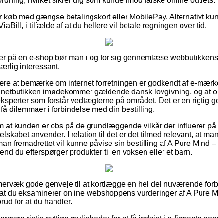
ordning, hvilket sikrer dig som kunde imod falske online outlets.
for køb med gængse betalingskort eller MobilePay. Alternativt k
iaBill, i tilfælde af at du hellere vil betale regningen over tid.
ler på en e-shop bør man i og for sig gennemlæse webbutikkens
særlig interessant.
være at bemærke om internet forretningen er godkendt af e-mærke
t netbutikken imødekommer gældende dansk lovgivning, og at o
sperter som forstår vedtægterne på området. Det er en rigtig g
få dilemmaer i forbindelse med din bestilling.
 om at kunden er obs på de grundlæggende vilkår der influerer på
selskabet anvender. I relation til det er det tilmed relevant, at 
man fremadrettet vil kunne påvise sin bestilling af A Pure Mind 
nd du efterspørger produkter til en voksen eller et barn.
mmervæk gode genveje til at kortlægge en hel del nuværende for
or, at du eksaminerer online webshoppens vurderinger af A Pure M
rud for at du handler.