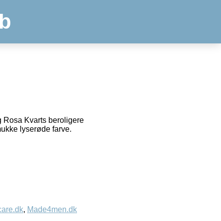
b
 Rosa Kvarts beroligere
ukke lyserøde farve.
care.dk
,
Made4men.dk