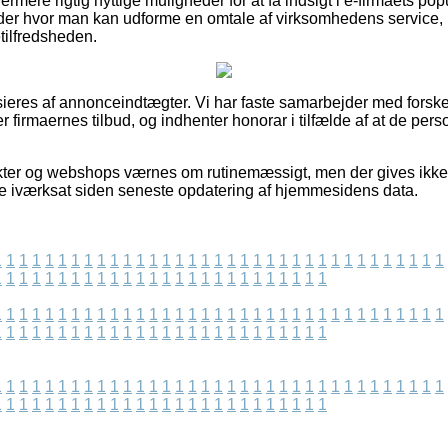
mere rigtig nyttige muligheder for at få indsigt i e-firmaets popu
der hvor man kan udforme en omtale af virksomhedens service, hv
etilfredsheden.
eres af annonceindtægter. Vi har faste samarbejder med forskel
 firmaernes tilbud, og indhenter honorar i tilfælde af at de pers
ter og webshops værnes om rutinemæssigt, men der gives ikke
e iværksat siden seneste opdatering af hjemmesidens data.
1
1
1
1
1
1
1
1
1
1
1
1
1
1
1
1
1
1
1
1
1
1
1
1
1
1
1
1
1
1
1
1
1
1
1
1
1
1
1
1
1
1
1
1
1
1
1
1
1
1
1
1
1
1
1
1
1
1
1
1
1
1
1
1
1
1
1
1
1
1
1
1
1
1
1
1
1
1
1
1
1
1
1
1
1
1
1
1
1
1
1
1
1
1
1
1
1
1
1
1
1
1
1
1
1
1
1
1
1
1
1
1
1
1
1
1
1
1
1
1
1
1
1
1
1
1
1
1
1
1
1
1
1
1
1
1
1
1
1
1
1
1
1
1
1
1
1
1
1
1
1
1
1
1
1
1
1
1
1
1
1
1
1
1
1
1
1
1
1
1
1
1
1
1
1
1
1
1
1
1
1
1
1