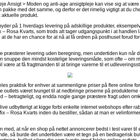
je Ansigt > Moden og anti-age ansigtpleje kan vise sig at være 
 pakke med det samme, og derfor er det rimelig vigtigt at du ch
t aktuelle produkt.
 byder på 1 hverdags levering på adskillige produkter, eksempel
 – Rosa Kvarts, som trods alt tager udgangspunkt i at handlen l
 at de har en chance for at nå at få ordren på posthuset forud for
e præsterer levering uden beregning, men undertiden kun når der
 snuppe den mindst kostelige leveringsmåde, som ofte – om m
l være at få fragtmanden til at bringe varerne til et udleveringss
es praktisk for enhver at sammenligne priser på flere online fo
ne outlets været tvunget til at nedbringe priserne på produkterne 
nd – betragteligt, og endda nogle gange præstere fragt uden omk
ive udbytterigt at kigge forbi enkelte internet webshops efter r
ix – Rosa Kvarts inden du bestiller, sådan at man er velinformer
med, at når en shop på nettet annoncerer bedst i test varer til 
lende, så burde det undertiden være et tegn på en bedragerisk bu