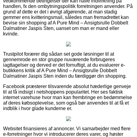
vedkommende betingelser der kan have indvirkning på
handlen, fx den ombytningspolitik forretningen anvender. På
grund af dette er det i øvrigt afgørende, at man stadig
gemmer ens kvitteringsmail, således man fremadrettet kan
bevise sin shopping af A Pure Mind – Ansigtsrulle Dobbelt
Dalmatiner Jaspis Sten, uanset om man er mand eller
kvinde.
Trustpilot forærer dig sådan set gode løsninger til at
gennemrode en stor gruppe nuværende forbrugeres
iagttagelser og derved er det fornuftigt, at du evaluerer e-
butikkens kritik af A Pure Mind – Ansigtsrulle Dobbelt
Dalmatiner Jaspis Sten inden du færdiggør din shopping.
Facebook præsterer tilsvarende absolut hæderlige genveje
til at få indsigt i netshoppens popularitet. Her ses faktisk
internet varehuse hvor man kan frembringe en bedømmelse
af deres købsoplevelse, som også bør anvendes til at få et
indblik i hvor glade kunderne er.
Websitet finansieres af annoncer. Vi samarbejder med flere
e-forretninger hvor vi introducerer deres varer, og høster