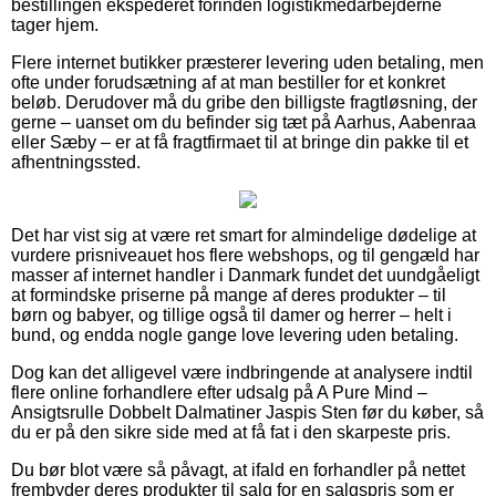
bestillingen ekspederet forinden logistikmedarbejderne
tager hjem.
Flere internet butikker præsterer levering uden betaling, men
ofte under forudsætning af at man bestiller for et konkret
beløb. Derudover må du gribe den billigste fragtløsning, der
gerne – uanset om du befinder sig tæt på Aarhus, Aabenraa
eller Sæby – er at få fragtfirmaet til at bringe din pakke til et
afhentningssted.
Det har vist sig at være ret smart for almindelige dødelige at
vurdere prisniveauet hos flere webshops, og til gengæld har
masser af internet handler i Danmark fundet det uundgåeligt
at formindske priserne på mange af deres produkter – til
børn og babyer, og tillige også til damer og herrer – helt i
bund, og endda nogle gange love levering uden betaling.
Dog kan det alligevel være indbringende at analysere indtil
flere online forhandlere efter udsalg på A Pure Mind –
Ansigtsrulle Dobbelt Dalmatiner Jaspis Sten før du køber, så
du er på den sikre side med at få fat i den skarpeste pris.
Du bør blot være så påvagt, at ifald en forhandler på nettet
frembyder deres produkter til salg for en salgspris som er