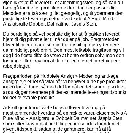
øjeblikket at få leveret til et afhentningssted, og så kan du
bare gå forbi efter produkterne den dag der passer dig.
Metoden er altså særligt let gængelig, og tit ydermere den
prisbilligste leveringsmetode ved køb af A Pure Mind –
Ansigtsrulle Dobbelt Dalmatiner Jaspis Sten.
Du burde lige så vel beslutte dig for at få pakken leveret
hjem til dig privat eller til når du er på job. Fragtmetoden
bliver til tider en anelse mindre prisbillig, men ydermere
ualmindeligt problemfri. Den mest letkøbte fragtløsning vil
dog i de fleste tilfælde være at hente ordren selv, men den
løsning stiller krav om at du er nær internet forretningens
arbejdslager.
Fragtperioden på Hudpleje Ansigt > Moden og anti-age
ansigtpleje er ret så vital når vi behøver dine nye produkter
inden for få dage, så med det formål er det sandelig aktuelt
at du kigger nærmere på det estimerede leveringstidspunkt
for det relevante produkt.
Adskillige internet webshops udlover levering på
næstkommende hverdag på en række varer, eksempelvis A
Pure Mind – Ansigtsrulle Dobbelt Dalmatiner Jaspis Sten,
som stiller krav om at bestillingen indsendes forinden et
givent tidspunkt, sådan at de garanteret kan nå at få