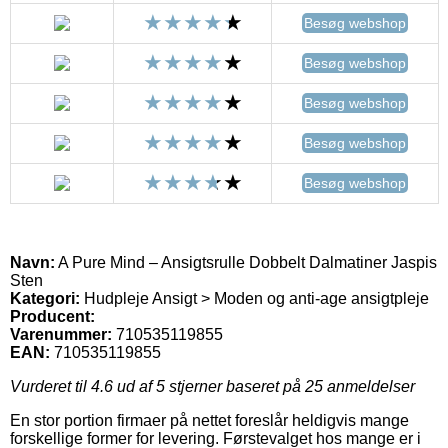
Besøg webshop
Besøg webshop
Besøg webshop
Besøg webshop
Besøg webshop
Navn:
A Pure Mind – Ansigtsrulle Dobbelt Dalmatiner Jaspis
Sten
Kategori:
Hudpleje Ansigt > Moden og anti-age ansigtpleje
Producent:
Varenummer:
710535119855
EAN:
710535119855
Vurderet til
4.6
ud af 5 stjerner baseret på
25
anmeldelser
En stor portion firmaer på nettet foreslår heldigvis mange
forskellige former for levering. Førstevalget hos mange er i