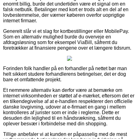
enormt billig, burde det undertiden være et signal om en
falsk netbutik. Betalinger med kort er trods alt en del af en
lovbestemmelse, der værner køberen overfor uoprigtige
internet firmaer.
Generelt slår vi et slag for kortbestillinger eller MobilePay.
Som en alternativ mulighed burde du overveje en
afdragsløsning som for eksempel ViaBill, såfremt du
foretrækker at finansiere pengene over et længere tidsrum.
Forinden folk handler på en forhandler på nettet bør man
helt sikkert studere forhandlerens betingelser, det er dog
bare et omfattende projekt.
Et nemmere alternativ kan derfor være at bemærke om
internet virksomheden er støttet af e-mærket, eftersom det er
en tilkendegivelse af at e-handlen respekterer den officielle
danske lovgivning, udover at e-firmaet en gang i mellem
kontrolleres af jurister som er inde i reglerne. Dette er
desuden din lejlighed til en håndsrækning, såfremt du
oplever besvær i forbindelse med din shopping.
Tillige anbefaler vi at kunden er påpasselig med de mest