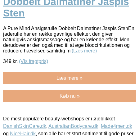
Dobbelt Dalmatiner Jaspis
Sten
A Pure Mind Ansigtsrulle Dobbelt Dalmatiner Jaspis StenEn
jaderulle har en række gavnlige effekter, den giver
naturligvis ansigtsmassage og har en kølende effekt. Men
derudover er den også med til at øge blodcirkulationen og
reducere hævelser, samtidig m
(Læs mere)
349
kr.
(Vis fragtpris)
Læs mere »
Køb nu »
De mest populære beauty-webshops er i øjeblikket
DanishSkinCare.dk
,
AustralianBodycare.dk
,
Made4men.dk
og
NiceHair.dk
, som alle har et stort sortiment til gode priser.