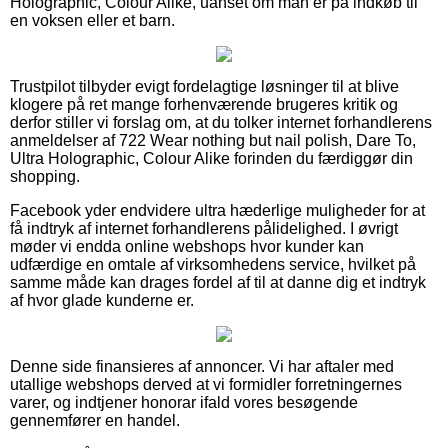
Holographic, Colour Alike, uanset om man er på indkøb til
en voksen eller et barn.
Trustpilot tilbyder evigt fordelagtige løsninger til at blive
klogere på ret mange forhenværende brugeres kritik og
derfor stiller vi forslag om, at du tolker internet forhandlerens
anmeldelser af 722 Wear nothing but nail polish, Dare To,
Ultra Holographic, Colour Alike forinden du færdiggør din
shopping.
Facebook yder endvidere ultra hæderlige muligheder for at
få indtryk af internet forhandlerens pålidelighed. I øvrigt
møder vi endda online webshops hvor kunder kan
udfærdige en omtale af virksomhedens service, hvilket på
samme måde kan drages fordel af til at danne dig et indtryk
af hvor glade kunderne er.
Denne side finansieres af annoncer. Vi har aftaler med
utallige webshops derved at vi formidler forretningernes
varer, og indtjener honorar ifald vores besøgende
gennemfører en handel.