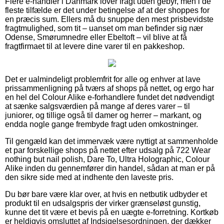
Flere e-handler i Danmark lover fragt uden gebyr, men i de
fleste tilfælde er det under betingelse af at der shoppes for
en præcis sum. Ellers må du snuppe den mest prisbevidste
fragtmulighed, som tit – uanset om man befinder sig nær
Odense, Smørumnedre eller Ebeltoft – vil blive at få
fragtfirmaet til at levere dine varer til en pakkeshop.
Det er ualmindeligt problemfrit for alle og enhver at lave
prissammenligning på tværs af shops på nettet, og ergo har
en hel del Colour Alike e-forhandlere fundet det nødvendigt
at sænke salgsværdien på mange af deres varer – til
juniorer, og tillige også til damer og herrer – markant, og
endda nogle gange frembyde fragt uden omkostninger.
Til gengæld kan det immervæk være nyttigt at sammenholde
et par forskellige shops på nettet efter udsalg på 722 Wear
nothing but nail polish, Dare To, Ultra Holographic, Colour
Alike inden du gennemfører din handel, sådan at man er på
den sikre side med at indhente den laveste pris.
Du bør bare være klar over, at hvis en netbutik udbyder et
produkt til en udsalgspris der virker grænseløst gunstig,
kunne det tit være et bevis på en uægte e-forretning. Kortkøb
er heldigvis omsluttet af Indsigelsesordningen, der dækker