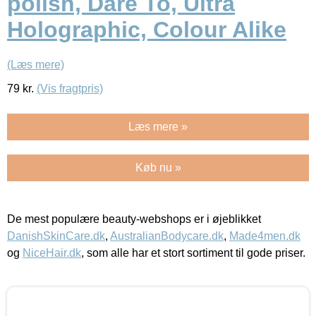
polish, Dare To, Ultra
Holographic, Colour Alike
(Læs mere)
79
kr.
(Vis fragtpris)
Læs mere »
Køb nu »
De mest populære beauty-webshops er i øjeblikket
DanishSkinCare.dk
,
AustralianBodycare.dk
,
Made4men.dk
og
NiceHair.dk
, som alle har et stort sortiment til gode priser.