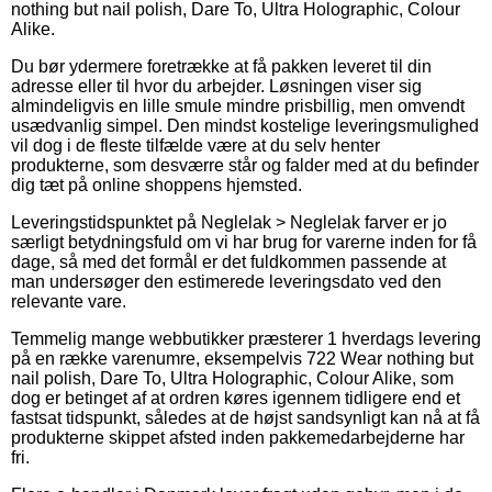
nothing but nail polish, Dare To, Ultra Holographic, Colour
Alike.
Du bør ydermere foretrække at få pakken leveret til din
adresse eller til hvor du arbejder. Løsningen viser sig
almindeligvis en lille smule mindre prisbillig, men omvendt
usædvanlig simpel. Den mindst kostelige leveringsmulighed
vil dog i de fleste tilfælde være at du selv henter
produkterne, som desværre står og falder med at du befinder
dig tæt på online shoppens hjemsted.
Leveringstidspunktet på Neglelak > Neglelak farver er jo
særligt betydningsfuld om vi har brug for varerne inden for få
dage, så med det formål er det fuldkommen passende at
man undersøger den estimerede leveringsdato ved den
relevante vare.
Temmelig mange webbutikker præsterer 1 hverdags levering
på en række varenumre, eksempelvis 722 Wear nothing but
nail polish, Dare To, Ultra Holographic, Colour Alike, som
dog er betinget af at ordren køres igennem tidligere end et
fastsat tidspunkt, således at de højst sandsynligt kan nå at få
produkterne skippet afsted inden pakkemedarbejderne har
fri.