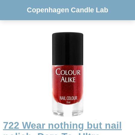
Copenhagen Candle Lab
722 Wear nothing but nail