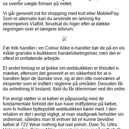
os overfor uægte firmaer på nettet.
Vi går generelt ind for shopping med kort eller MobilePay.
Som et alternativ kan du anvende en løsning fra
eksempelvis ViaBill, forudsat du higer efter at dække
regningen over et længere tidsrum.
Før folk handler i en Colour Alike e-handler bør de på en vis
måde granske e-butikkens handelsbetingelser, men det er
oftest et omfattende arbejde.
Et andet forslag er at tjekke om webbutikken er tilsluttet e-
mærket, eftersom det generelt er en sikkerhed for at e-
handlen føjer de danske love, og at den ofte overværes af
eksperter som er indført i reglerne på området. Desuden får
du anledning til bistand, ifald du får dilemmaer ved din ordre.
For øvrigt støtter vi at køber er påpasselig med de
fundamentale forhold der kan have indflydelse på købet,
som fx hvilken byttepolitik webbutikken kører med. I den
relation er det i øvrigt vigtigt, at man stadigvæk beholder sin
ordremail, således man til enhver tid vil kunne bevidne
købet af 722 Wear nothing but nail polish, Dare To, Ultra