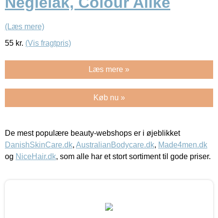
Neglelak, Colour Alike
(Læs mere)
55
kr.
(Vis fragtpris)
Læs mere »
Køb nu »
De mest populære beauty-webshops er i øjeblikket
DanishSkinCare.dk
,
AustralianBodycare.dk
,
Made4men.dk
og
NiceHair.dk
, som alle har et stort sortiment til gode priser.