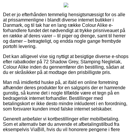
Det er jo efterhånden temmelig hensigtsmæssigt for os alle
at prissammenligne i blandt diverse internet butikker i
Danmark, og til tak har en lang række Colour Alike e-
forhandlere fundet det nødvendigt at trykke prisniveauet på
en række af deres varer – til piger og drenge, samt til herrer
og damer – betragteligt, og endda nogle gange frembyde
portofri levering.
Det kan alligevel vise sig nyttigt at besigtige diverse e-shops
efter rabatkoder på 72 Shadow Grey, Stamping Neglelak,
Colour Alike inden du gennemfører din bestilling, sådan at
du er skråsikker på at modtage den prisbilligste pris.
Man må imidlertid huske på, at ifald en online forretning
afhænder deres produkter for en salgspris der er hamrende
gunstig, så kunne det i nogle tilfælde være et tegn på en
bedragerisk internet forhandler. Bestillinger med
betalingskort er ikke desto mindre inkluderet i en forordning,
som forsvarer kunden imod falske internet selskaber.
Generelt anbefaler vi kortbestillinger eller mobilbetaling.
Som et alternativ bør du anvende et afbetalingstilbud fra
eksempelvis ViaBill, hvis du vil honorere pengene i flere