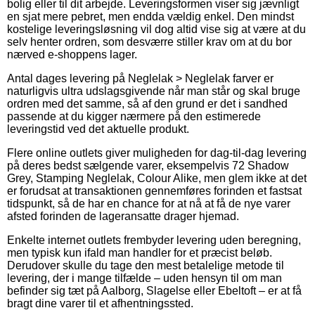
bolig eller til dit arbejde. Leveringsformen viser sig jævnligt
en sjat mere pebret, men endda vældig enkel. Den mindst
kostelige leveringsløsning vil dog altid vise sig at være at du
selv henter ordren, som desværre stiller krav om at du bor
nærved e-shoppens lager.
Antal dages levering på Neglelak > Neglelak farver er
naturligvis ultra udslagsgivende når man står og skal bruge
ordren med det samme, så af den grund er det i sandhed
passende at du kigger nærmere på den estimerede
leveringstid ved det aktuelle produkt.
Flere online outlets giver muligheden for dag-til-dag levering
på deres bedst sælgende varer, eksempelvis 72 Shadow
Grey, Stamping Neglelak, Colour Alike, men glem ikke at det
er forudsat at transaktionen gennemføres forinden et fastsat
tidspunkt, så de har en chance for at nå at få de nye varer
afsted forinden de lageransatte drager hjemad.
Enkelte internet outlets frembyder levering uden beregning,
men typisk kun ifald man handler for et præcist beløb.
Derudover skulle du tage den mest betalelige metode til
levering, der i mange tilfælde – uden hensyn til om man
befinder sig tæt på Aalborg, Slagelse eller Ebeltoft – er at få
bragt dine varer til et afhentningssted.