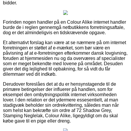
bidder.
Forinden nogen handler på en Colour Alike internet handler
burde de i reglen gennemgå netbutikkens forretningsaftale,
dog er det almindeligvis en tidskrævende opgave.
Et alternativt forslag kan være at se nærmere på om internet
forretningen er støttet af e-mærket, som bør være en
påvisning af at e-forretningen efterkommer dansk lovgivning,
foruden at hjemmesiden nu og da overværes af specialister
som er meget bekendte med lovene på området. Desuden
giver det dig lejlighed til opbakning, for så vidt du får
dilemmaer ved dit indkøb.
Derudover foreslåes det at du er hensynstagende til de
primære betingelser der influerer på handlen, som for
eksempel den ombytningspolitik internet virksomheden
lover. I den relation er det ydermere essesentielt, at man
stadigvæk beholder sin ordrekvittering, således man når
som helst kan bekræfte sin ordre af 72 Shadow Grey,
Stamping Neglelak, Colour Alike, ligegyldigt om du skal
købe gave til en pige eller dreng.