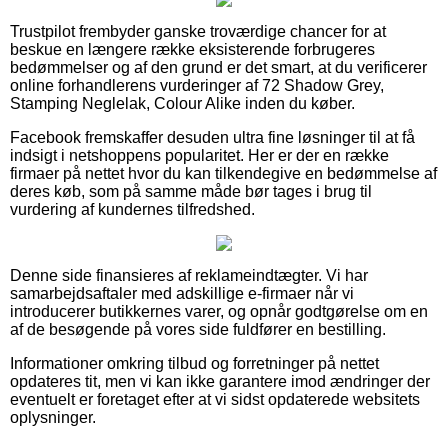
Trustpilot frembyder ganske troværdige chancer for at
beskue en længere række eksisterende forbrugeres
bedømmelser og af den grund er det smart, at du verificerer
online forhandlerens vurderinger af 72 Shadow Grey,
Stamping Neglelak, Colour Alike inden du køber.
Facebook fremskaffer desuden ultra fine løsninger til at få
indsigt i netshoppens popularitet. Her er der en række
firmaer på nettet hvor du kan tilkendegive en bedømmelse af
deres køb, som på samme måde bør tages i brug til
vurdering af kundernes tilfredshed.
Denne side finansieres af reklameindtægter. Vi har
samarbejdsaftaler med adskillige e-firmaer når vi
introducerer butikkernes varer, og opnår godtgørelse om en
af de besøgende på vores side fuldfører en bestilling.
Informationer omkring tilbud og forretninger på nettet
opdateres tit, men vi kan ikke garantere imod ændringer der
eventuelt er foretaget efter at vi sidst opdaterede websitets
oplysninger.