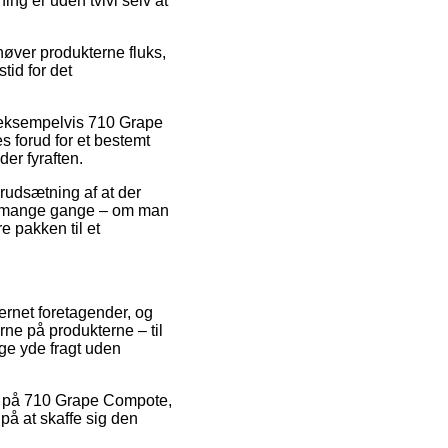
ng er uden tvivl selv at
høver produkterne fluks,
tid for det
r, eksempelvis 710 Grape
s forud for et bestemt
der fyraften.
forudsætning af at der
der mange gange – om man
re pakken til et
ternet foretagender, og
erne på produkterne – til
nge yde fragt uden
lg på 710 Grape Compote,
 på at skaffe sig den