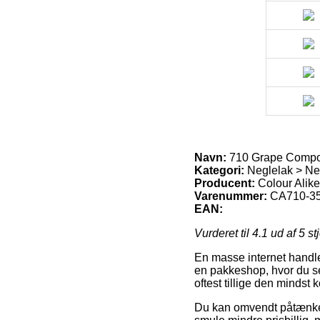
Navn:
710 Grape Compote
Kategori:
Neglelak > Neg
Producent:
Colour Alike
Varenummer:
CA710-3
EAN:
Vurderet til
4.1
ud af 5 st
En masse internet handler
en pakkeshop, hvor du se
oftest tillige den mindst
Du kan omvendt påtænke at