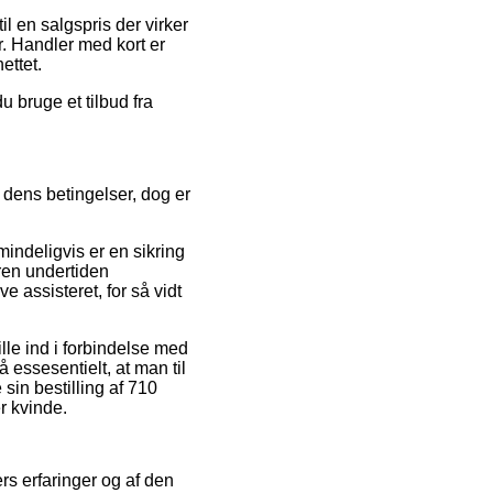
l en salgspris der virker
r. Handler med kort er
ettet.
u bruge et tilbud fra
dens betingelser, dog er
ndeligvis er en sikring
eren undertiden
 assisteret, for så vidt
lle ind i forbindelse med
essesentielt, at man til
in bestilling af 710
r kvinde.
ers erfaringer og af den