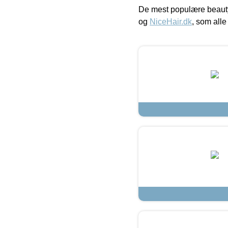
De mest populære beauty
og
NiceHair.dk
, som alle 