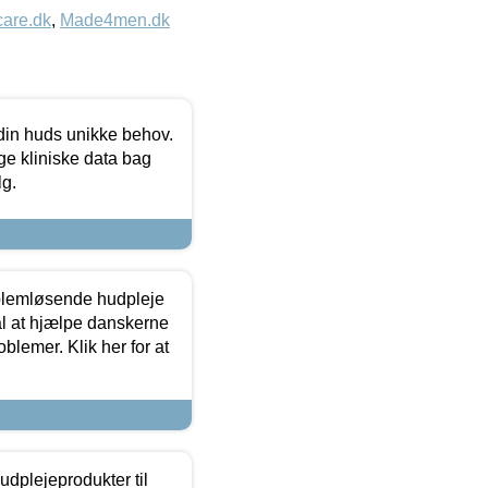
care.dk
,
Made4men.dk
 din huds unikke behov.
ge kliniske data bag
lg.
oblemløsende hudpleje
ål at hjælpe danskerne
lemer. Klik her for at
dplejeprodukter til