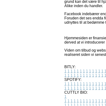
grund kan det være til h
Alike inden du handler.
Facebook indebærer endv
Foruden det ses endda fir
udnyttes til at bedømme t
Hjemmesiden er finansier
derved at vi introducerer
Viden om tilbud og webs
realiseret siden vi senes
BITLY:
1
1
1
1
1
1
1
1
1
1
1
1
1
1
1
1
1
1
1
1
1
1
1
1
1
1
SPOTIFY:
1
1
1
1
1
1
1
1
1
1
1
1
1
1
1
1
1
1
1
1
1
1
1
1
1
1
CUTTLY BIO:
1
1
1
1
1
1
1
1
1
1
1
1
1
1
1
1
1
1
1
1
1
1
1
1
1
1
1