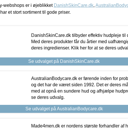
-webshops er i øjeblikket
DanishSkinCare.dk
,
AustralianBody
har et stort sortiment til gode priser.
DanishSkinCare.dk tilbyder effektiv hudpleje til
Med deres produkter får du årtier med uafhængi
deres ingredienser. Klik her for at se deres udva
Se udvalget på DanishSkinCare.dk
AustralianBodycare.dk er førende inden for pr
og det har de været siden 1992. Det er deres m
med at opnå en sundere hud og afhjælpe hudprob
se deres udvalg.
Se udvalget på AustralianBodycare.dk
Made4men.dk er nordens største forhandler af hu