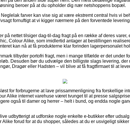
 men på den anden side super nem. Den mest betalelige fragtløsni
løsning beroer på at du opholder dig nær netshoppens bopæl.
Neglelak farver kan vise sig at være ekstremt central hvis vi be
lvsagt fornuftigt at vi kigger nærmere på den forventede leverings
r på nettet tilsiger dag-til-dag fragt på en række af deres vare
c, Colour Alike, som imidlertid antager at bestillingen realisere
nteret kan nå at få produkterne klar forinden lagerpersonalet hol
anmark tilbyder portofri fragt, men i mange tilfælde er det under 
 beløb. Desuden bør du udvælge den billigste slags levering, 
gør, Dragør eller Hadsten – vil blive at få fragtfirmaet til at leve
løst for forbrugerne at lave prissammenligning fra forskellige in
lour Alike internet varehuse været tvunget til at presse salgspris
igere også til damer og herrer – helt i bund, og endda nogle ga
ive udbytterigt at udforske nogle enkelte e-butikker efter udsa
 Alike forud for at du shopper, således at du er usvigeligt sikker