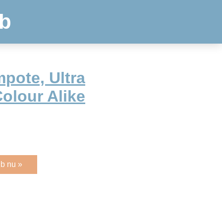
b
pote, Ultra
olour Alike
b nu »