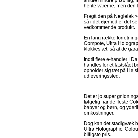
smule mindre prisbillig,
hente varerne, men den 
Fragttiden på Neglelak > 
så i det øjemed er det se
vedkommende produkt.
En lang række forretninge
Compote, Ultra Holographi
klokkeslæt, så at de gara
Indtil flere e-handler i D
handles for et fastslået
opholder sig tæt på Helsin
udleveringssted.
Det er jo super gnidnings
følgelig har de fleste Co
babyer og børn, og yderl
omkostninger.
Dog kan det stadigvæk bl
Ultra Holographic, Colour
billigste pris.