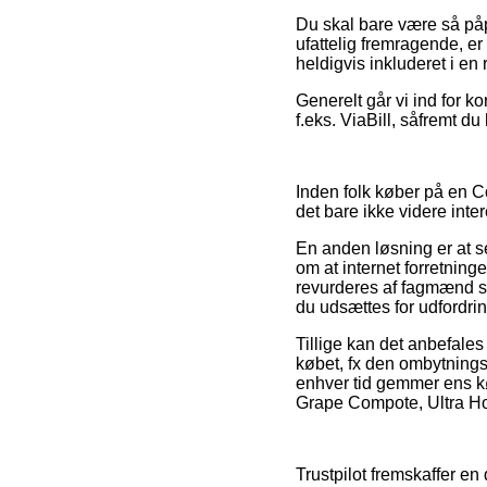
Du skal bare være så påpa
ufattelig fremragende, er
heldigvis inkluderet i en
Generelt går vi ind for k
f.eks. ViaBill, såfremt d
Inden folk køber på en C
det bare ikke videre inte
En anden løsning er at 
om at internet forretning
revurderes af fagmænd som
du udsættes for udfordrin
Tillige kan det anbefales
købet, fx den ombytnings
enhver tid gemmer ens kø
Grape Compote, Ultra Hol
Trustpilot fremskaffer en