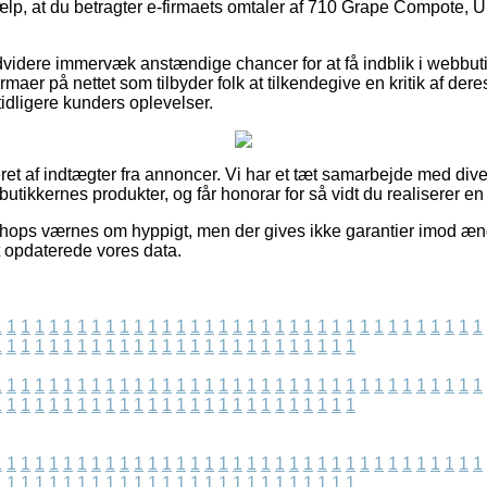
jælp, at du betragter e-firmaets omtaler af 710 Grape Compote, U
idere immervæk anstændige chancer for at få indblik i webbut
maer på nettet som tilbyder folk at tilkendegive en kritik af der
idligere kunders oplevelser.
et af indtægter fra annoncer. Vi har et tæt samarbejde med diver
 butikkernes produkter, og får honorar for så vidt du realiserer en
hops værnes om hyppigt, men der gives ikke garantier imod æn
t opdaterede vores data.
1
1
1
1
1
1
1
1
1
1
1
1
1
1
1
1
1
1
1
1
1
1
1
1
1
1
1
1
1
1
1
1
1
1
1
1
1
1
1
1
1
1
1
1
1
1
1
1
1
1
1
1
1
1
1
1
1
1
1
1
1
1
1
1
1
1
1
1
1
1
1
1
1
1
1
1
1
1
1
1
1
1
1
1
1
1
1
1
1
1
1
1
1
1
1
1
1
1
1
1
1
1
1
1
1
1
1
1
1
1
1
1
1
1
1
1
1
1
1
1
1
1
1
1
1
1
1
1
1
1
1
1
1
1
1
1
1
1
1
1
1
1
1
1
1
1
1
1
1
1
1
1
1
1
1
1
1
1
1
1
1
1
1
1
1
1
1
1
1
1
1
1
1
1
1
1
1
1
1
1
1
1
1