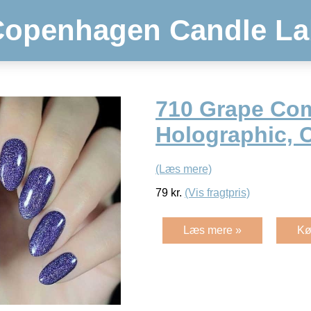
Copenhagen Candle La
710 Grape Com
Holographic, C
(Læs mere)
79
kr.
(Vis fragtpris)
Læs mere »
Kø