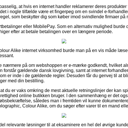
sselig, at hvis en internet handler reklamerer deres produkter ti
 det i nogle tilfælde være et fingerpeg om en svindel e-forhandle
 regel, som beskytter dig som køber imod svindlende firmaer på n
ortbetalinger eller MobilePay. Som en alternativ mulighed burde d
u higer efter at betale betalingen over en længere periode.
olour Alike internet virksomhed burde man på en vis måde læse 
ressant.
se nærmere på om webshoppen er e-mærke godkendt, hvilket almi
en forstår gældende dansk lovgivning, samt at internet forhandl
 er inde i de gældende regler. Desuden får du genvej til at blive
ger med din bestilling.
 at du er vaks omkring de mest aktuelle retningslinjer der kan spi
rettighed online butikken bruger. I den sammenhæng er det også 
bsbekræftelse, således man i fremtiden vil kunne dokumentere s
ographic, Colour Alike, om du søger efter varer til en mand elle
 del relevante løsninger til at eksaminere en hel del øvrige kund