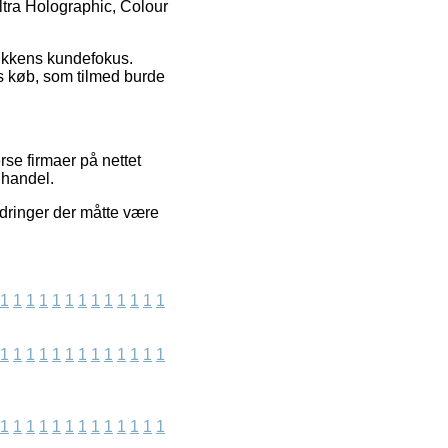
ltra Holographic, Colour
ikkens kundefokus.
es køb, som tilmed burde
se firmaer på nettet
 handel.
dringer der måtte være
1
1
1
1
1
1
1
1
1
1
1
1
1
1
1
1
1
1
1
1
1
1
1
1
1
1
1
1
1
1
1
1
1
1
1
1
1
1
1