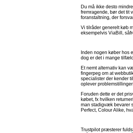
Du må ikke desto mindre 
fremragende, bør det tit 
foranstaltning, der forsv
Vi tilråder generelt køb 
eksempelvis ViaBill, såf
Inden nogen køber hos en
dog er det i mange tilfæl
Et nemt alternativ kan v
fingerpeg om at webbutik
specialister der kender ti
oplever problemstillinger
Foruden dette er det pri
købet, fx hvilken returne
man stadigvæk bevarer si
Perfect, Colour Alike, hv
Trustpilot præsterer ful