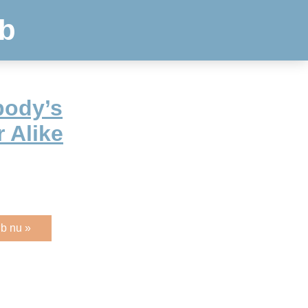
b
body’s
r Alike
b nu »