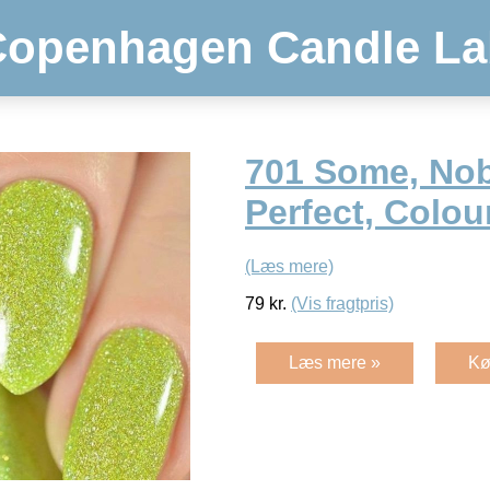
Copenhagen Candle La
701 Some, No
Perfect, Colou
(Læs mere)
79
kr.
(Vis fragtpris)
Læs mere »
Kø