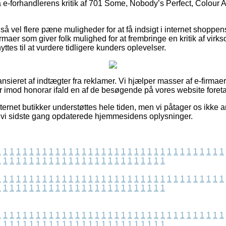
på e-forhandlerens kritik af 701 Some, Nobody’s Perfect, Colour Al
å vel flere pæne muligheder for at få indsigt i internet shoppen
maer som giver folk mulighed for at frembringe en kritik af vir
ttes til at vurdere tidligere kunders oplevelser.
sieret af indtægter fra reklamer. Vi hjælper masser af e-firmae
r imod honorar ifald en af de besøgende på vores website foretag
ernet butikker understøttes hele tiden, men vi påtager os ikke an
 vi sidste gang opdaterede hjemmesidens oplysninger.
1
1
1
1
1
1
1
1
1
1
1
1
1
1
1
1
1
1
1
1
1
1
1
1
1
1
1
1
1
1
1
1
1
1
1
1
1
1
1
1
1
1
1
1
1
1
1
1
1
1
1
1
1
1
1
1
1
1
1
1
1
1
1
1
1
1
1
1
1
1
1
1
1
1
1
1
1
1
1
1
1
1
1
1
1
1
1
1
1
1
1
1
1
1
1
1
1
1
1
1
1
1
1
1
1
1
1
1
1
1
1
1
1
1
1
1
1
1
1
1
1
1
1
1
1
1
1
1
1
1
1
1
1
1
1
1
1
1
1
1
1
1
1
1
1
1
1
1
1
1
1
1
1
1
1
1
1
1
1
1
1
1
1
1
1
1
1
1
1
1
1
1
1
1
1
1
1
1
1
1
1
1
1