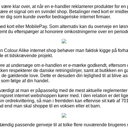
være klar over, at når en e-handler reklamerer produkter for en 
være et signal om en svindel shop. Betalinger med kort er imidle
arer dig som kunde overfor bedrageriske internet firmaer.
med kort eller MobilePay. Som alternativ kan du overveje en løsn
remt du efterspørger at honorere omkostningerne over en period
 Colour Alike internet shop behøver man faktisk kigge på forha
de et tidskrævende projekt.
ære at undersøge om e-handlen er e-mærke godkendt, eftersom d
ken respekterer de danske retningslinjer, samt at butikken en g
l de gældende love. Dette er desuden din lejlighed til at blive as
 som følge af din handel.
sværdigt at man er påpasselig med de mest aktuelle reglementer 
ringsret internet webshoppen kører med. I den relation er det lige
n ordrekvittering, så man i fremtiden kan eftervise sit køb af 
ad end man skal shoppe til en voksen eller et barn.
dstændig passende genveje til at tolke flere nuværende brugere