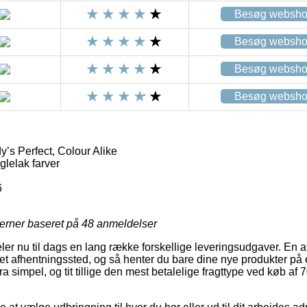
Besøg websh
Besøg websh
Besøg websh
Besøg websh
s Perfect, Colour Alike
lelak farver
6
jerner baseret på
48
anmeldelser
eler nu til dags en lang række forskellige leveringsudgaver. En 
il et afhentningssted, og så henter du bare dine nye produkter på e
ra simpel, og tit tillige den mest betalelige fragttype ved køb 