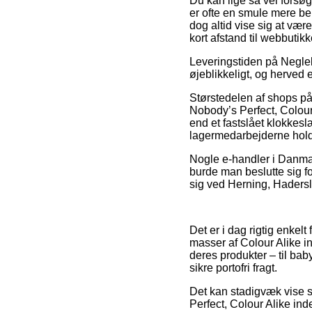
Du kan lige så vel forsøg
er ofte en smule mere bek
dog altid vise sig at væ
kort afstand til webbutikk
Leveringstiden på Neglel
øjeblikkeligt, og herved e
Størstedelen af shops på
Nobody’s Perfect, Colour
end et fastslået klokkesl
lagermedarbejderne holde
Nogle e-handler i Danmark
burde man beslutte sig fo
sig ved Herning, Hadersle
Det er i dag rigtig enkelt
masser af Colour Alike i
deres produkter – til ba
sikre portofri fragt.
Det kan stadigvæk vise si
Perfect, Colour Alike ind