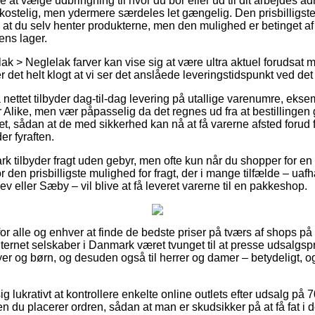
e at vælge udbringning til hvor du bor eller ud til dit arbejdes 
ostelig, men ydermere særdeles let gængelig. Den prisbilligste 
re at du selv henter produkterne, men den mulighed er betinget a
ens lager.
ak > Neglelak farver kan vise sig at være ultra aktuel forudsat 
r det helt klogt at vi ser det anslåede leveringstidspunkt ved det
 nettet tilbyder dag-til-dag levering på utallige varenumre, ek
 Alike, men vær påpasselig da det regnes ud fra at bestillingen
æt, sådan at de med sikkerhed kan nå at få varerne afsted forud f
r fyraften.
 tilbyder fragt uden gebyr, men ofte kun når du shopper for en f
r den prisbilligste mulighed for fragt, der i mange tilfælde – u
v eller Sæby – vil blive at få leveret varerne til en pakkeshop.
 for alle og enhver at finde de bedste priser på tværs af shops på
nternet selskaber i Danmark været tvunget til at presse udsalgs
byer og børn, og desuden også til herrer og damer – betydeligt,
g lukrativt at kontrollere enkelte online outlets efter udsalg p
en du placerer ordren, sådan at man er skudsikker på at få fat i d