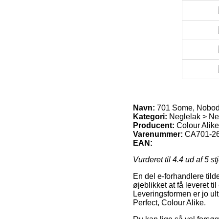
Navn:
701 Some, Nobody’
Kategori:
Neglelak > Neg
Producent:
Colour Alike
Varenummer:
CA701-2
EAN:
Vurderet til
4.4
ud af 5 st
En del e-forhandlere tild
øjeblikket at få leveret t
Leveringsformen er jo ult
Perfect, Colour Alike.