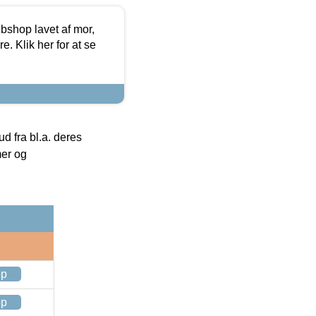
bshop lavet af mor,
. Klik her for at se
 fra bl.a. deres
mer og
op
op