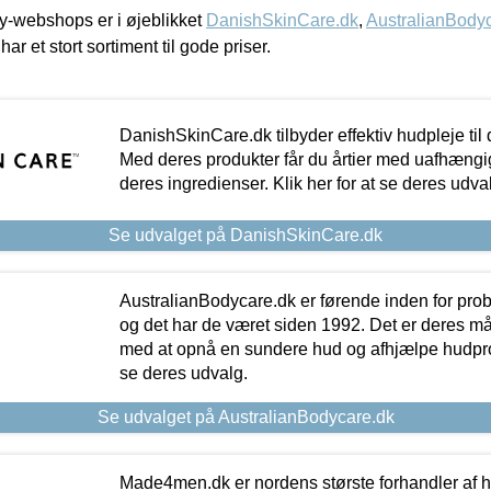
-webshops er i øjeblikket
DanishSkinCare.dk
,
AustralianBody
har et stort sortiment til gode priser.
DanishSkinCare.dk tilbyder effektiv hudpleje til
Med deres produkter får du årtier med uafhængi
deres ingredienser. Klik her for at se deres udva
Se udvalget på DanishSkinCare.dk
AustralianBodycare.dk er førende inden for pr
og det har de været siden 1992. Det er deres m
med at opnå en sundere hud og afhjælpe hudprob
se deres udvalg.
Se udvalget på AustralianBodycare.dk
Made4men.dk er nordens største forhandler af hu