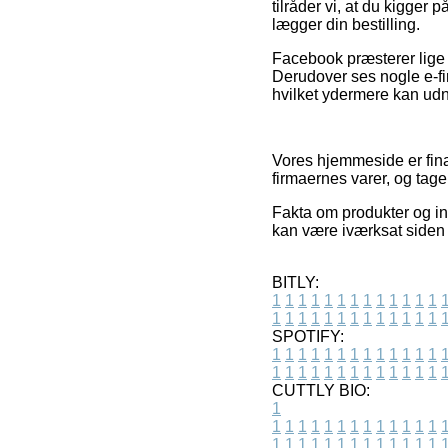
tilråder vi, at du kigger 
lægger din bestilling.
Facebook præsterer lige s
Derudover ses nogle e-fir
hvilket ydermere kan udny
Vores hjemmeside er finan
firmaernes varer, og tage
Fakta om produkter og int
kan være iværksat siden
BITLY:
1
1
1
1
1
1
1
1
1
1
1
1
1
1
1
1
1
1
1
1
1
1
1
1
1
1
SPOTIFY:
1
1
1
1
1
1
1
1
1
1
1
1
1
1
1
1
1
1
1
1
1
1
1
1
1
1
CUTTLY BIO:
1
1
1
1
1
1
1
1
1
1
1
1
1
1
1
1
1
1
1
1
1
1
1
1
1
1
1