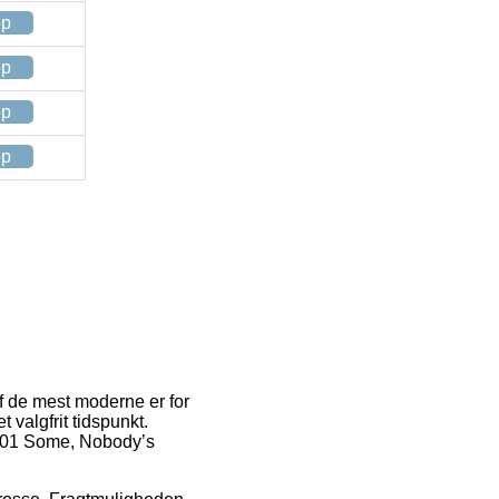
op
op
op
op
af de mest moderne er for
t valgfrit tidspunkt.
af 701 Some, Nobody’s