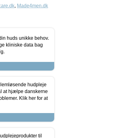
care.dk
,
Made4men.dk
 din huds unikke behov.
ge kliniske data bag
lg.
oblemløsende hudpleje
ål at hjælpe danskerne
lemer. Klik her for at
dplejeprodukter til