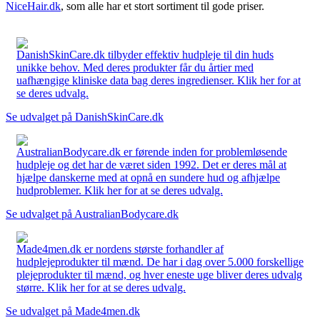
NiceHair.dk
, som alle har et stort sortiment til gode priser.
DanishSkinCare.dk tilbyder effektiv hudpleje til din huds
unikke behov. Med deres produkter får du årtier med
uafhængige kliniske data bag deres ingredienser. Klik her for at
se deres udvalg.
Se udvalget på DanishSkinCare.dk
AustralianBodycare.dk er førende inden for problemløsende
hudpleje og det har de været siden 1992. Det er deres mål at
hjælpe danskerne med at opnå en sundere hud og afhjælpe
hudproblemer. Klik her for at se deres udvalg.
Se udvalget på AustralianBodycare.dk
Made4men.dk er nordens største forhandler af
hudplejeprodukter til mænd. De har i dag over 5.000 forskellige
plejeprodukter til mænd, og hver eneste uge bliver deres udvalg
større. Klik her for at se deres udvalg.
Se udvalget på Made4men.dk