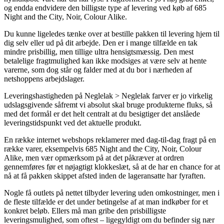
og endda endvidere den billigste type af levering ved køb af 685
Night and the City, Noir, Colour Alike.
Du kunne ligeledes tænke over at bestille pakken til levering hjem til
dig selv eller ud på dit arbejde. Den er i mange tilfælde en tak
mindre prisbillig, men tillige ultra hensigtsmæssig. Den mest
betalelige fragtmulighed kan ikke modsiges at være selv at hente
varerne, som dog står og falder med at du bor i nærheden af
netshoppens arbejdslager.
Leveringshastigheden på Neglelak > Neglelak farver er jo virkelig
udslagsgivende såfremt vi absolut skal bruge produkterne fluks, så
med det formål er det helt centralt at du besigtiger det anslåede
leveringstidspunkt ved det aktuelle produkt.
En række internet webshops reklamerer med dag-til-dag fragt på en
række varer, eksempelvis 685 Night and the City, Noir, Colour
Alike, men vær opmærksom på at det påkræver at ordren
gennemføres før et nøjagtigt klokkeslæt, så at de har en chance for at
nå at få pakken skippet afsted inden de lageransatte har fyraften.
Nogle få outlets på nettet tilbyder levering uden omkostninger, men i
de fleste tilfælde er det under betingelse af at man indkøber for et
konkret beløb. Ellers må man gribe den prisbilligste
leveringsmulighed, som oftest – ligegyldigt om du befinder sig nær