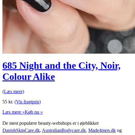
685 Night and the City, Noir,
Colour Alike
(Læs mere)
55
kr.
(Vis fragtpris)
Læs mere »
Køb nu »
De mest populære beauty-webshops er i øjeblikket
DanishSkinCare.dk
,
AustralianBodycare.dk
,
Made4men.dk
og