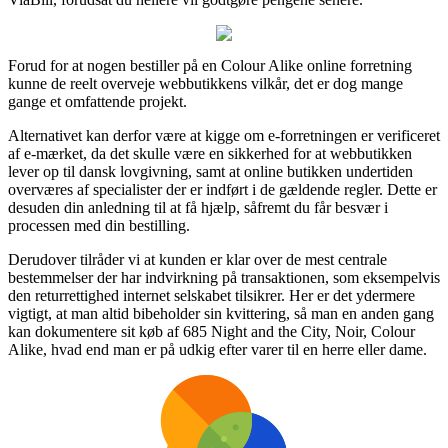
Forud for at nogen bestiller på en Colour Alike online forretning
kunne de reelt overveje webbutikkens vilkår, det er dog mange
gange et omfattende projekt.
Alternativet kan derfor være at kigge om e-forretningen er verificeret
af e-mærket, da det skulle være en sikkerhed for at webbutikken
lever op til dansk lovgivning, samt at online butikken undertiden
overværes af specialister der er indført i de gældende regler. Dette er
desuden din anledning til at få hjælp, såfremt du får besvær i
processen med din bestilling.
Derudover tilråder vi at kunden er klar over de mest centrale
bestemmelser der har indvirkning på transaktionen, som eksempelvis
den returrettighed internet selskabet tilsikrer. Her er det ydermere
vigtigt, at man altid bibeholder sin kvittering, så man en anden gang
kan dokumentere sit køb af 685 Night and the City, Noir, Colour
Alike, hvad end man er på udkig efter varer til en herre eller dame.