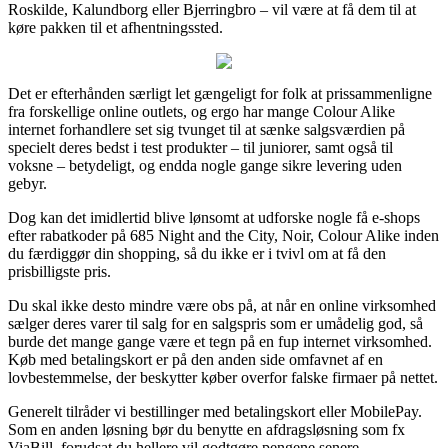
Roskilde, Kalundborg eller Bjerringbro – vil være at få dem til at
køre pakken til et afhentningssted.
Det er efterhånden særligt let gængeligt for folk at prissammenligne
fra forskellige online outlets, og ergo har mange Colour Alike
internet forhandlere set sig tvunget til at sænke salgsværdien på
specielt deres bedst i test produkter – til juniorer, samt også til
voksne – betydeligt, og endda nogle gange sikre levering uden
gebyr.
Dog kan det imidlertid blive lønsomt at udforske nogle få e-shops
efter rabatkoder på 685 Night and the City, Noir, Colour Alike inden
du færdiggør din shopping, så du ikke er i tvivl om at få den
prisbilligste pris.
Du skal ikke desto mindre være obs på, at når en online virksomhed
sælger deres varer til salg for en salgspris som er umådelig god, så
burde det mange gange være et tegn på en fup internet virksomhed.
Køb med betalingskort er på den anden side omfavnet af en
lovbestemmelse, der beskytter køber overfor falske firmaer på nettet.
Generelt tilråder vi bestillinger med betalingskort eller MobilePay.
Som en anden løsning bør du benytte en afdragsløsning som fx
ViaBill, forudsat du hellere vil godtgøre pengene senere.