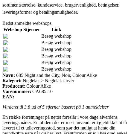
sortimentstørrelse, kundeservice, brugervenlighed, betingelser,
leveringsformer og betalingsmuligheder.
Bedst anmeldte webshops
Webshop
Stjerner
Link
Besøg webshop
Besøg webshop
Besøg webshop
Besøg webshop
Besøg webshop
Besøg webshop
Navn:
685 Night and the City, Noir, Colour Alike
Kategori:
Neglelak > Neglelak farver
Producent:
Colour Alike
Varenummer:
CA685-10
EAN:
Vurderet til
3.8
ud af 5 stjerner baseret på
1
anmeldelser
En række forretninger på nettet foreslår i vore dage alverdens
leveringsmåder. En af dem der er mest anvendt er i øjeblikket at få
leveret til et udleveringssted, som gør det muligt at hente din
nyindkøbte vare når du har lyst. Fragtformen er jo i høj grad enkel,