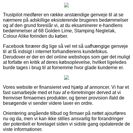
Trustpilot medfører en række anstændige genveje til at se
nærmere på adskillige eksisterende brugeres bedømmelser
og af den grund foreslår vi, at du eksaminerer e-handlens
bedømmelser af 68 Golden Lime, Stamping Neglelak,
Colour Alike forinden du køber.
Facebook forærer dig lige så vel ret så uafhængige genveje
til at få indsigt i internet forhandlerens kundefokus.
Derudover er der en del online webshops som gør det muligt
at forfatte en kritik af deres købsoplevelse, hvilket ligeledes
burde tages i brug til at fornemme hvor glade kunderne er.
Vores website er finansieret ved hjælp af annoncer. Vi har et
fast samarbejde med et hav af e-forretninger derved at vi
fremviser firmaernes produkter, og tjener provision ifald de
besøgende vi sender videre laver en ordre.
Orientering angående tilbud og firmaer på nettet ajourføres
nu og da, men vi kan ikke stilles ansvarlig for forandringer
der potentielt er foretaget siden vi sidste gang opdaterede de
viste informationer.