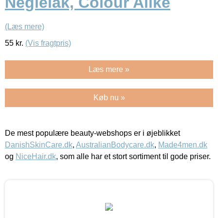
Neglelak, Colour Alike
(Læs mere)
55
kr.
(Vis fragtpris)
Læs mere »
Køb nu »
De mest populære beauty-webshops er i øjeblikket
DanishSkinCare.dk
,
AustralianBodycare.dk
,
Made4men.dk
og
NiceHair.dk
, som alle har et stort sortiment til gode priser.