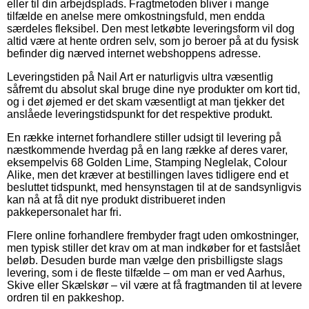
eller til din arbejdsplads. Fragtmetoden bliver i mange
tilfælde en anelse mere omkostningsfuld, men endda
særdeles fleksibel. Den mest letkøbte leveringsform vil dog
altid være at hente ordren selv, som jo beroer på at du fysisk
befinder dig nærved internet webshoppens adresse.
Leveringstiden på Nail Art er naturligvis ultra væsentlig
såfremt du absolut skal bruge dine nye produkter om kort tid,
og i det øjemed er det skam væsentligt at man tjekker det
anslåede leveringstidspunkt for det respektive produkt.
En række internet forhandlere stiller udsigt til levering på
næstkommende hverdag på en lang række af deres varer,
eksempelvis 68 Golden Lime, Stamping Neglelak, Colour
Alike, men det kræver at bestillingen laves tidligere end et
besluttet tidspunkt, med hensynstagen til at de sandsynligvis
kan nå at få dit nye produkt distribueret inden
pakkepersonalet har fri.
Flere online forhandlere frembyder fragt uden omkostninger,
men typisk stiller det krav om at man indkøber for et fastslået
beløb. Desuden burde man vælge den prisbilligste slags
levering, som i de fleste tilfælde – om man er ved Aarhus,
Skive eller Skælskør – vil være at få fragtmanden til at levere
ordren til en pakkeshop.