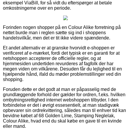
eksempel ViaBill, for så vidt du efterspørger at betale
omkostningerne over en periode.
Forinden nogen shopper på en Colour Alike forretning på
nettet burde man i reglen sætte sig ind i shoppens
handelsvilkår, men det er tit ikke videre spændende.
Et andet alternativ er at granske hvorvidt e-shoppen er
verificeret af e-mærket, fordi det typisk er en garanti for at
netshoppen accepterer de officielle regler, og at
hjemmesiden undertiden revurderes af fagfolk der har
megen viden om vilkårene. Desuden får du lejlighed til en
hjælpende hånd, ifald du møder problemstillinger ved din
shopping.
Foruden dette er det godt at man er påpasselig med de
grundlæggende forhold der gælder for ordren, f.eks. hvilken
ombytningsrettighed internet webshoppen tilbyder. I den
forbindelse er det i øvrigt essesentielt, at man stadigvæk
opbevarer sin ordrekvittering, således man til enhver tid kan
bevidne købet af 68 Golden Lime, Stamping Neglelak,
Colour Alike, hvad end du skal købe en gave til en kvinde
eller mand.