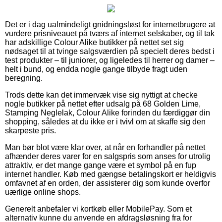
Det er i dag ualmindeligt gnidningsløst for internetbrugere at
vurdere prisniveauet på tværs af internet selskaber, og til tak
har adskillige Colour Alike butikker på nettet set sig
nødsaget til at tvinge salgsværdien på specielt deres bedst i
test produkter – til juniorer, og ligeledes til herrer og damer –
helt i bund, og endda nogle gange tilbyde fragt uden
beregning.
Trods dette kan det immervæk vise sig nyttigt at checke
nogle butikker på nettet efter udsalg på 68 Golden Lime,
Stamping Neglelak, Colour Alike forinden du færdiggør din
shopping, således at du ikke er i tvivl om at skaffe sig den
skarpeste pris.
Man bør blot være klar over, at når en forhandler på nettet
afhænder deres varer for en salgspris som anses for utrolig
attraktiv, er det mange gange være et symbol på en fup
internet handler. Køb med gængse betalingskort er heldigvis
omfavnet af en orden, der assisterer dig som kunde overfor
uærlige online shops.
Generelt anbefaler vi kortkøb eller MobilePay. Som et
alternativ kunne du anvende en afdragsløsning fra for