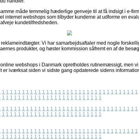
 du handler.
mme måde temmelig hæderlige genveje til at få indsigt i e-firma
el internet webshops som tilbyder kunderne at udforme en eval
t afveje kundetilfredsheden.
f reklameindtægter. Vi har samarbejdsaftaler med nogle forskelli
rmaernes produkter, og høster kommission såfremt en af de bes
online webshops i Danmark opretholdes rutinemæssigt, men vi t
lt er iværksat siden vi sidste gang opdaterede sidens informatio
1
1
1
1
1
1
1
1
1
1
1
1
1
1
1
1
1
1
1
1
1
1
1
1
1
1
1
1
1
1
1
1
1
1
1
1
1
1
1
1
1
1
1
1
1
1
1
1
1
1
1
1
1
1
1
1
1
1
1
1
1
1
1
1
1
1
1
1
1
1
1
1
1
1
1
1
1
1
1
1
1
1
1
1
1
1
1
1
1
1
1
1
1
1
1
1
1
1
1
1
1
1
1
1
1
1
1
1
1
1
1
1
1
1
1
1
1
1
1
1
1
1
1
1
1
1
1
1
1
1
1
1
1
1
1
1
1
1
1
1
1
1
1
1
1
1
1
1
1
1
1
1
1
1
1
1
1
1
1
1
1
1
1
1
1
1
1
1
1
1
1
1
1
1
1
1
1
1
1
1
1
1
1