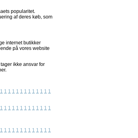
ets popularitet.
uering af deres køb, som
ge internet butikker
øgende på vores website
ager ikke ansvar for
ner.
1
1
1
1
1
1
1
1
1
1
1
1
1
1
1
1
1
1
1
1
1
1
1
1
1
1
1
1
1
1
1
1
1
1
1
1
1
1
1