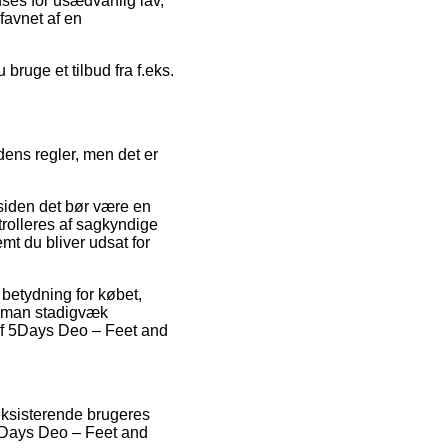
anses for usædvanlig lav,
favnet af en
ruge et tilbud fra f.eks.
dens regler, men det er
 siden det bør være en
ntrolleres af sagkyndige
emt du bliver udsat for
 betydning for købet,
 at man stadigvæk
 af 5Days Deo – Feet and
eksisterende brugeres
f 5Days Deo – Feet and