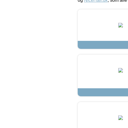
og
NiceHair.dk
, som alle 