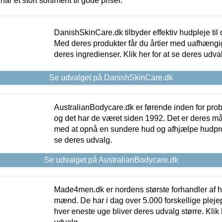
har et stort sortiment til gode priser.
DanishSkinCare.dk tilbyder effektiv hudpleje til
Med deres produkter får du årtier med uafhængi
deres ingredienser. Klik her for at se deres udva
Se udvalget på DanishSkinCare.dk
AustralianBodycare.dk er førende inden for pr
og det har de været siden 1992. Det er deres m
med at opnå en sundere hud og afhjælpe hudprob
se deres udvalg.
Se udvalget på AustralianBodycare.dk
Made4men.dk er nordens største forhandler af hu
mænd. De har i dag over 5.000 forskellige pleje
hver eneste uge bliver deres udvalg større. Klik 