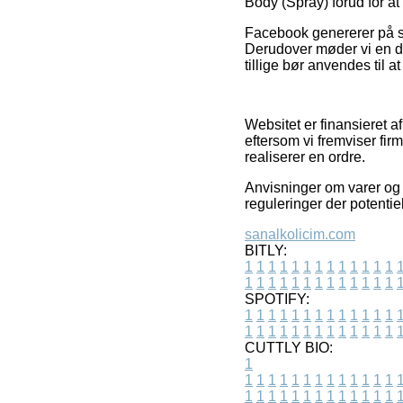
Body (Spray) forud for at
Facebook genererer på sa
Derudover møder vi en d
tillige bør anvendes til a
Websitet er finansieret a
eftersom vi fremviser fi
realiserer en ordre.
Anvisninger om varer og 
reguleringer der potentie
sanalkolicim.com
BITLY:
1
1
1
1
1
1
1
1
1
1
1
1
1
1
1
1
1
1
1
1
1
1
1
1
1
1
SPOTIFY:
1
1
1
1
1
1
1
1
1
1
1
1
1
1
1
1
1
1
1
1
1
1
1
1
1
1
CUTTLY BIO:
1
1
1
1
1
1
1
1
1
1
1
1
1
1
1
1
1
1
1
1
1
1
1
1
1
1
1