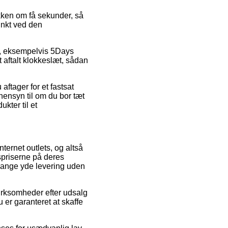
akken om få sekunder, så
unkt ved den
r, eksempelvis 5Days
 aftalt klokkeslæt, sådan
ftager for et fastsat
 hensyn til om du bor tæt
kter til et
ternet outlets, og altså
spriserne på deres
 gange yde levering uden
virksomheder efter udsalg
er garanteret at skaffe