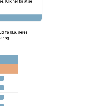
. Klik her for at se
 fra bl.a. deres
mer og