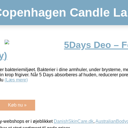
Copenhagen Candle La
5Days Deo – F
y)
r bakteriemiljøet. Bakterier i dine armhuler, under brysterne, me
, din krop frigiver. Når 5 Days absorberes af huden, reducerer po
edu
(Læs mere)
Køb nu »
-webshops er i øjeblikket
DanishSkinCare.dk
,
AustralianBody