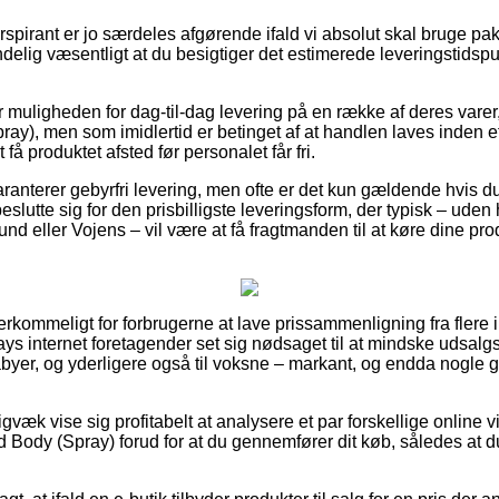
rspirant er jo særdeles afgørende ifald vi absolut skal bruge p
ndelig væsentligt at du besigtiger det estimerede leveringstidsp
 muligheden for dag-til-dag levering på en række af deres vare
ay), men som imidlertid er betinget af at handlen laves inden et
 få produktet afsted før personalet får fri.
nterer gebyrfri levering, men ofte er det kun gældende hvis du a
beslutte sig for den prisbilligste leveringsform, der typisk – uden
d eller Vojens – vil være at få fragtmanden til at køre dine produ
rkommeligt for forbrugerne at lave prissammenligning fra flere in
ays internet foretagender set sig nødsaget til at mindske udsalg
babyer, og yderligere også til voksne – markant, og endda nogle
gvæk vise sig profitabelt at analysere et par forskellige online 
Body (Spray) forud for at du gennemfører dit køb, således at du 