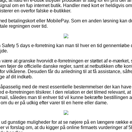
t, at ifald en e-butik tilbyder produkter til salg for en pris der 
signal om en fup internet butik. Handler med kort er heldigvis om
terer en overfor falske e-butikker.
med betalingskort eller MobilePay. Som en anden løsning kan du b
etale regningen over tid.
Safety 5 days e-forretning kan man til hver en tid gennemløbe 
jde.
ære at granske hvorvidt e-forretningen er støttet af e-mærket,
en føjer de officielle danske regler, samt at netbutikken ofte ko
for vilkårene. Desuden får du anledning til at få assistance, såfr
ge af dit indkøb.
er påpasselig med de mest essentielle bestemmelser der kan have
hed e-forretningen tilsikrer. I den relation er det tilmed relevant,
mail, således man til enhver tid vil kunne bekræfte bestillingen
 om du er på udkig efter varer til en herre eller dame.
dt ud gunstige muligheder for at se nøjere på en længere række 
ller vi forslag om, at du kigger på online firmaets vurderinger a