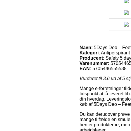
Navn:
5Days Deo – Feet
Kategori:
Antiperspirant
Producent:
Safety 5 da
Varenummer:
5705446
EAN:
5705446555538
Vurderet til
3.6
ud af 5 st
Mange e-forretninger til
tidspunkt at få leveret t
din hverdag. Leveringsfor
køb af 5Days Deo – Feet
Du kan derudover prøve at
mange tilfælde en smule 
henter produkterne, men d
arbejdslager.