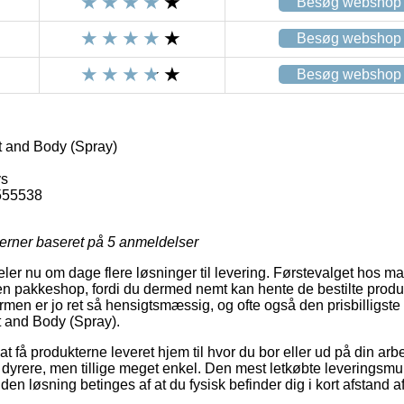
Besøg webshop
Besøg webshop
Besøg webshop
 and Body (Spray)
ys
555538
jerner baseret på
5
anmeldelser
deler nu om dage flere løsninger til levering. Førstevalget hos
il en pakkeshop, fordi du dermed nemt kan hente de bestilte produ
men er jo ret så hensigtsmæssig, og ofte også den prisbilligste 
 and Body (Spray).
 få produkterne leveret hjem til hvor du bor eller ud på din arb
dyrere, men tillige meget enkel. Den mest letkøbte leveringsmul
en løsning betinges af at du fysisk befinder dig i kort afstand af