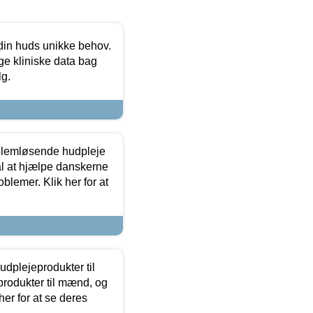
 din huds unikke behov.
ge kliniske data bag
lg.
oblemløsende hudpleje
ål at hjælpe danskerne
lemer. Klik her for at
dplejeprodukter til
produkter til mænd, og
her for at se deres