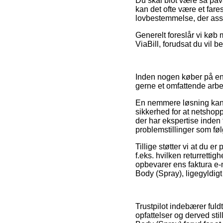
Du skal blot være så påvag
kan det ofte være et fare
lovbestemmelse, der assis
Generelt foreslår vi køb 
ViaBill, forudsat du vil b
Inden nogen køber på en 
gerne et omfattende arbe
En nemmere løsning kan v
sikkerhed for at netshopp
der har ekspertise inden 
problemstillinger som føl
Tillige støtter vi at du 
f.eks. hvilken returrettig
opbevarer ens faktura e-
Body (Spray), ligegyldigt
Trustpilot indebærer ful
opfattelser og derved sti