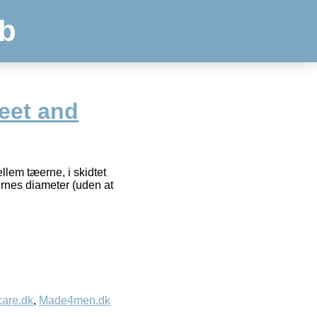
b
eet and
llem tæerne, i skidtet
rernes diameter (uden at
care.dk
,
Made4men.dk