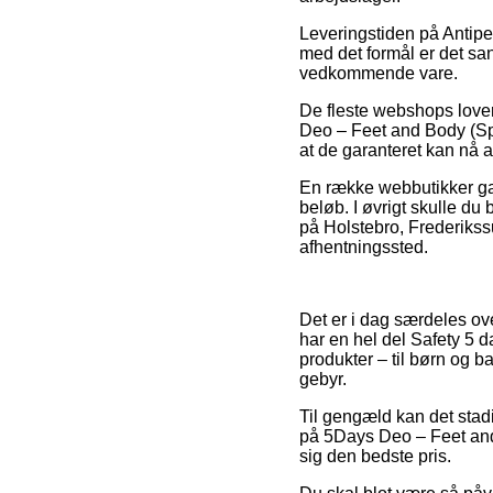
Leveringstiden på Antipe
med det formål er det sa
vedkommende vare.
De fleste webshops lover
Deo – Feet and Body (Spr
at de garanteret kan nå at
En række webbutikker gara
beløb. I øvrigt skulle du 
på Holstebro, Frederikssun
afhentningssted.
Det er i dag særdeles ove
har en hel del Safety 5 d
produkter – til børn og 
gebyr.
Til gengæld kan det stadi
på 5Days Deo – Feet and 
sig den bedste pris.