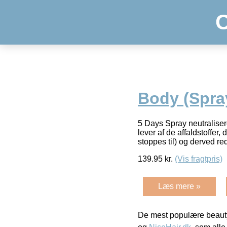
Body (Spra
5 Days Spray neutralisere
lever af de affaldstoffer
stoppes til) og derved r
139.95
kr.
(Vis fragtpris)
Læs mere »
De mest populære beauty