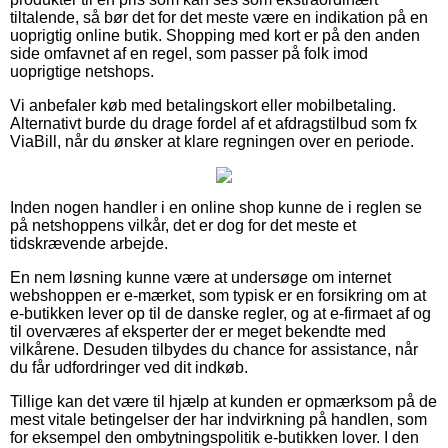
tiltalende, så bør det for det meste være en indikation på en
uoprigtig online butik. Shopping med kort er på den anden
side omfavnet af en regel, som passer på folk imod
uoprigtige netshops.
Vi anbefaler køb med betalingskort eller mobilbetaling.
Alternativt burde du drage fordel af et afdragstilbud som fx
ViaBill, når du ønsker at klare regningen over en periode.
Inden nogen handler i en online shop kunne de i reglen se
på netshoppens vilkår, det er dog for det meste et
tidskrævende arbejde.
En nem løsning kunne være at undersøge om internet
webshoppen er e-mærket, som typisk er en forsikring om at
e-butikken lever op til de danske regler, og at e-firmaet af og
til overværes af eksperter der er meget bekendte med
vilkårene. Desuden tilbydes du chance for assistance, når
du får udfordringer ved dit indkøb.
Tillige kan det være til hjælp at kunden er opmærksom på de
mest vitale betingelser der har indvirkning på handlen, som
for eksempel den ombytningspolitik e-butikken lover. I den