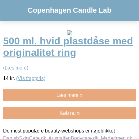
Copenhagen Candle Lab
500 ml. hvid plastdåse med
originalitet ring
(Læs mere)
14
kr.
(Vis fragtpris)
Læs mere »
Køb nu »
De mest populære beauty-webshops er i øjeblikket
DanishSkinCare.dk
,
AustralianBodycare.dk
,
Made4men.dk