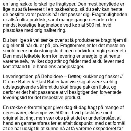
en lang række forskellige fragttyper. Den mest benyttede er
lige nu at få leveret til en pakkeshop, så du selv kan hente
de bestilte varer præcis når det passer dig. Fragtmuligheden
er altså ultra praktisk, samt mange gange desuden den
mindst kostelige fragtmetode ved køb af 500 ml. hvid
plastdåse med originalitet ring.
Du bør lige så vel tænke over at få produkterne bragt hjem til
dig eller til når du er på job. Fragtformen er for det meste en
smule mere omkostningsfuld, men endvidere rigtig smertefri.
Den mest letkøbte form for levering er unægtelig at hente
varerne selv, hvilket dog står og falder med at du lever med
kort afstand til e-handlens arbejdslager.
Leveringstiden på Beholdere – Bøtter, krukker og flasker //
Creme Bøtter // Plast Bøtter kan vise sig at være vældig
udslagsgivende såfremt du skal bruge pakken fluks, og
derfor er det helt passende at vi besigtiger den forventede
leveringstid for det respektive produkt.
En række e-forretninger giver dag-til-dag fragt på mange af
deres varer, eksempelvis 500 ml. hvid plastdåse med
originalitet ring, men vær obs på at det er underforstået at
handlen gemmenføres før et aftalt tidspunkt, med det formål
at de har udsigt til at kunne nå at få varerne ekspederet før