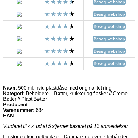
Besøg webshop
Besøg webshop
Besøg webshop
Besøg webshop
Besøg webshop
Besøg webshop
Navn:
500 ml. hvid plastdåse med originalitet ring
Kategori:
Beholdere – Bøtter, krukker og flasker // Creme
Bøtter // Plast Bøtter
Producent:
Varenummer:
634
EAN:
Vurderet til
4.4
ud af 5 stjerner baseret på
13
anmeldelser
En stor portion netbutikker i Danmark udlover efterhånden