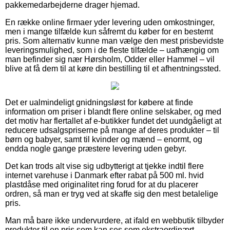
pakkemedarbejderne drager hjemad.
En række online firmaer yder levering uden omkostninger,
men i mange tilfælde kun såfremt du køber for en bestemt
pris. Som alternativ kunne man vælge den mest prisbevidste
leveringsmulighed, som i de fleste tilfælde – uafhængig om
man befinder sig nær Hørsholm, Odder eller Hammel – vil
blive at få dem til at køre din bestilling til et afhentningssted.
Det er ualmindeligt gnidningsløst for købere at finde
information om priser i blandt flere online selskaber, og med
det motiv har flertallet af e-butikker fundet det uundgåeligt at
reducere udsalgspriserne på mange af deres produkter – til
børn og babyer, samt til kvinder og mænd – enormt, og
endda nogle gange præstere levering uden gebyr.
Det kan trods alt vise sig udbytterigt at tjekke indtil flere
internet varehuse i Danmark efter rabat på 500 ml. hvid
plastdåse med originalitet ring forud for at du placerer
ordren, så man er tryg ved at skaffe sig den mest betalelige
pris.
Man må bare ikke undervurdere, at ifald en webbutik tilbyder
produkter til en pris som kan ses som ekstraordinært