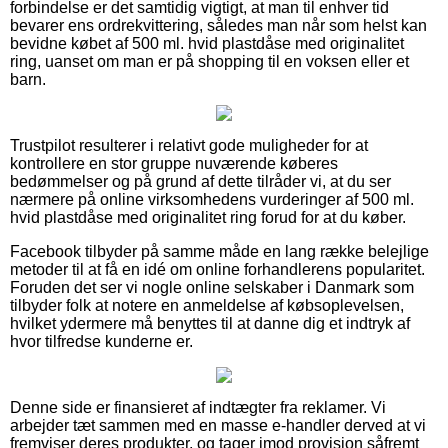
forbindelse er det samtidig vigtigt, at man til enhver tid
bevarer ens ordrekvittering, således man når som helst kan
bevidne købet af 500 ml. hvid plastdåse med originalitet
ring, uanset om man er på shopping til en voksen eller et
barn.
Trustpilot resulterer i relativt gode muligheder for at
kontrollere en stor gruppe nuværende køberes
bedømmelser og på grund af dette tilråder vi, at du ser
nærmere på online virksomhedens vurderinger af 500 ml.
hvid plastdåse med originalitet ring forud for at du køber.
Facebook tilbyder på samme måde en lang række belejlige
metoder til at få en idé om online forhandlerens popularitet.
Foruden det ser vi nogle online selskaber i Danmark som
tilbyder folk at notere en anmeldelse af købsoplevelsen,
hvilket ydermere må benyttes til at danne dig et indtryk af
hvor tilfredse kunderne er.
Denne side er finansieret af indtægter fra reklamer. Vi
arbejder tæt sammen med en masse e-handler derved at vi
fremviser deres produkter, og tager imod provision såfremt