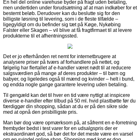
En hel del online varehuse byder på fragt uden betaling,
men undertiden under forudsætning af at man indkøber for et
bestemt beløb. Derudover kan du beslutte sig for den
billigste løsning til levering, som i de fleste tilfælde –
ligegyldigt om du befinder sig tæt på Køge, Nykøbing
Falster eller Skagen – vil blive at få fragtfirmaet til at levere
produkterne til et afhentningssted.
Det er jo efterhånden ret nemt for internetbrugere at
analysere priser på tværs af forhandlere på nettet, og
følgelig har flertallet af e-handler været nødt til at reducere
salgsværdien på mange af deres produkter – til børn og
babyer, og ligeledes også til mænd og kvinder – helt i bund,
og endda nogle gange garantere levering uden betaling.
Til gengæld kan det til hver en tid være nyttigt at inspicere
diverse e-handler efter tilbud på 50 ml. hvid plastbøtte før du
færdiggør din shopping, sådan at du er på den sikre side
med at opnå den prisbilligste pris.
Man bør dog være opmærksom på, at såfremt en e-forretning
frembyder bedst i test varer for en udsalgspris der er
ekstraordinært god, så bør det for det meste være en varsel
om en svindel online shop. Shopping med kort er dog