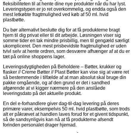
fleksibiliteten til at hente dine nye produkter når du har lyst.
Leveringstypen er jo ret overkommelig, og endda også den
mest letkøbte fragtmulighed ved køb af 50 ml. hvid
plastbøtte.
Du bør alternativt beslutte dig for at få produkterne bragt
hjem til dig privat eller til dit arbejde. Løsningen viser sig
somme tider en tak mindre prisbillig, men til gengæld særligt
ukompliceret. Den mest prisbevidste fragtmulighed er uden
tvivl selv at hente ordren, som desværre afhænger af at du er
tæt på online shoppens lager.
Leveringsdygtigheden på Beholdere – Bøtter, krukker og
flasker // Creme Bøtter // Plast Bøtter kan vise sig at være ret
så bestemmende i tilfælde af at man absolut skal bruge din
pakke omgående, og af den grund er det i sandhed
afgørende at vi kigger nærmere på den anslåede
leveringsdato på det aktuelle produkt.
En del e-forhandlere giver dag-til-dag levering på deres
primære varer, eksempelvis 50 ml. hvid plastbøtte, som trods
alt er påkrævet at handlen laves forud for et givent tidspunkt,
så de sandsynligvis kan nå at få produkterne afsendt
forinden personalet drager hjemad.