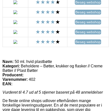
Besøg webshop
Besøg webshop
Besøg webshop
Besøg webshop
Besøg webshop
Navn:
50 ml. hvid plastbøtte
Kategori:
Beholdere – Bøtter, krukker og flasker // Creme
Bøtter // Plast Bøtter
Producent:
Varenummer:
402
EAN:
Vurderet til
4.7
ud af 5 stjerner baseret på
48
anmeldelser
De fleste online shops udlover efterhånden mange
forskellige leveringsudgaver. En af de mest populære er i
vore dage levering til en pakkeshop, som giver dig