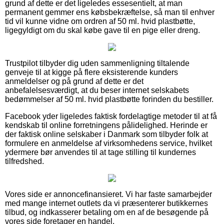
grund af dette er det ligeledes essesentielt, at man
permanent gemmer ens købsbekræftelse, så man til enhver
tid vil kunne vidne om ordren af 50 ml. hvid plastbøtte,
ligegyldigt om du skal købe gave til en pige eller dreng.
Trustpilot tilbyder dig uden sammenligning tiltalende
genveje til at kigge på flere eksisterende kunders
anmeldelser og på grund af dette er det
anbefalelsesværdigt, at du beser internet selskabets
bedømmelser af 50 ml. hvid plastbøtte forinden du bestiller.
Facebook yder ligeledes faktisk fordelagtige metoder til at få
kendskab til online forretningens pålidelighed. Herinde er
der faktisk online selskaber i Danmark som tilbyder folk at
formulere en anmeldelse af virksomhedens service, hvilket
ydermere bør anvendes til at tage stilling til kundernes
tilfredshed.
Vores side er annoncefinansieret. Vi har faste samarbejder
med mange internet outlets da vi præsenterer butikkernes
tilbud, og indkasserer betaling om en af de besøgende på
vores side foretager en handel.