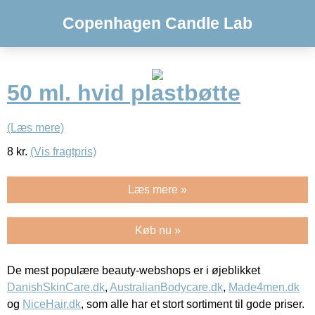
Copenhagen Candle Lab
50 ml. hvid plastbøtte
(Læs mere)
8
kr.
(Vis fragtpris)
Læs mere »
Køb nu »
De mest populære beauty-webshops er i øjeblikket
DanishSkinCare.dk
,
AustralianBodycare.dk
,
Made4men.dk
og
NiceHair.dk
, som alle har et stort sortiment til gode priser.