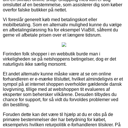
omsluttet af en bestemmelse, som assisterer dig som køber
overfor falske butikker på nettet.
Vi foreslår generelt køb med betalingskort eller
mobilbetaling. Som en alternativ mulighed kunne du vælge
en afbetalingsløsning fra for eksempel ViaBill, såfremt du
gerne vil afbetale prisen over et længere tidsrum.
Forinden folk shopper i en webbutik burde man i
virkeligheden se på netshoppens betingelser, dog er det
naturligvis ikke særlig morsomt.
Et andet alternativ kunne måske være at se om online
forhandleren er e-mærke tilsluttet, hvilket almindeligvis er et
sympol på at internet shoppen overholder gældende dansk
lovgivning, tillige med at webshoppen tit evalueres af
eksperter som behersker vilkårene. Desuden tilbydes du
chance for support, for så vidt du forvoldes problemer ved
din bestilling.
Foruden dette kan det være til hjælp at du er obs på de
primære bestemmelser der har betydning for købet,
eksempelvis hvilken returpolitik e-forhandleren tilsikrer. På