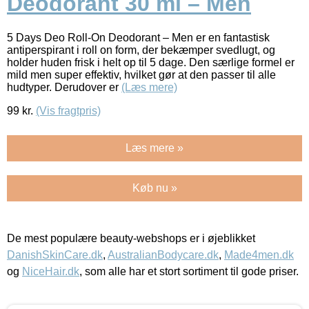
Deodorant 30 ml – Men
5 Days Deo Roll-On Deodorant – Men er en fantastisk
antiperspirant i roll on form, der bekæmper svedlugt, og
holder huden frisk i helt op til 5 dage. Den særlige formel er
mild men super effektiv, hvilket gør at den passer til alle
hudtyper. Derudover er
(Læs mere)
99
kr.
(Vis fragtpris)
Læs mere »
Køb nu »
De mest populære beauty-webshops er i øjeblikket
DanishSkinCare.dk
,
AustralianBodycare.dk
,
Made4men.dk
og
NiceHair.dk
, som alle har et stort sortiment til gode priser.