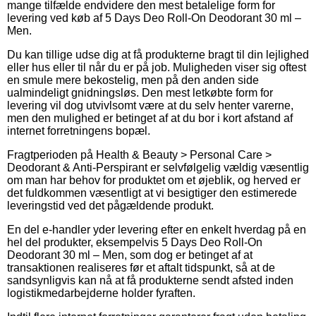
mange tilfælde endvidere den mest betalelige form for
levering ved køb af 5 Days Deo Roll-On Deodorant 30 ml –
Men.
Du kan tillige udse dig at få produkterne bragt til din lejlighed
eller hus eller til når du er på job. Muligheden viser sig oftest
en smule mere bekostelig, men på den anden side
ualmindeligt gnidningsløs. Den mest letkøbte form for
levering vil dog utvivlsomt være at du selv henter varerne,
men den mulighed er betinget af at du bor i kort afstand af
internet forretningens bopæl.
Fragtperioden på Health & Beauty > Personal Care >
Deodorant & Anti-Perspirant er selvfølgelig vældig væsentlig
om man har behov for produktet om et øjeblik, og herved er
det fuldkommen væsentligt at vi besigtiger den estimerede
leveringstid ved det pågældende produkt.
En del e-handler yder levering efter en enkelt hverdag på en
hel del produkter, eksempelvis 5 Days Deo Roll-On
Deodorant 30 ml – Men, som dog er betinget af at
transaktionen realiseres før et aftalt tidspunkt, så at de
sandsynligvis kan nå at få produkterne sendt afsted inden
logistikmedarbejderne holder fyraften.