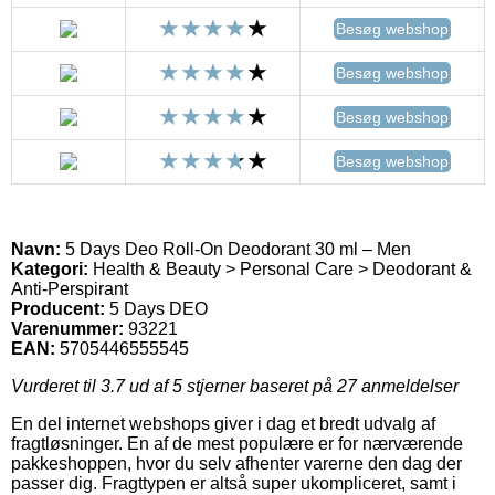
Besøg webshop
Besøg webshop
Besøg webshop
Besøg webshop
Navn:
5 Days Deo Roll-On Deodorant 30 ml – Men
Kategori:
Health & Beauty > Personal Care > Deodorant &
Anti-Perspirant
Producent:
5 Days DEO
Varenummer:
93221
EAN:
5705446555545
Vurderet til
3.7
ud af 5 stjerner baseret på
27
anmeldelser
En del internet webshops giver i dag et bredt udvalg af
fragtløsninger. En af de mest populære er for nærværende
pakkeshoppen, hvor du selv afhenter varerne den dag der
passer dig. Fragttypen er altså super ukompliceret, samt i