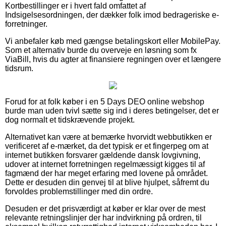
Kortbestillinger er i hvert fald omfattet af
Indsigelsesordningen, der dækker folk imod bedrageriske e-
forretninger.
Vi anbefaler køb med gængse betalingskort eller MobilePay.
Som et alternativ burde du overveje en løsning som fx
ViaBill, hvis du agter at finansiere regningen over et længere
tidsrum.
Forud for at folk køber i en 5 Days DEO online webshop
burde man uden tvivl sætte sig ind i deres betingelser, det er
dog normalt et tidskrævende projekt.
Alternativet kan være at bemærke hvorvidt webbutikken er
verificeret af e-mærket, da det typisk er et fingerpeg om at
internet butikken forsvarer gældende dansk lovgivning,
udover at internet forretningen regelmæssigt kigges til af
fagmænd der har meget erfaring med lovene på området.
Dette er desuden din genvej til at blive hjulpet, såfremt du
forvoldes problemstillinger med din ordre.
Desuden er det prisværdigt at køber er klar over de mest
relevante retningslinjer der har indvirkning på ordren, til