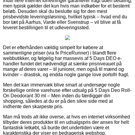
Indtil flere internet forretninger garanterer fragt uden betaling,
men typisk gælder det kun hvis man indkøber for et bestemt
beløb. Desuden skal du beslutte sig for den mest
prisbevidste leveringsløsning, hvilket typisk – hvad end du
bor tæt på Aarhus, Varde eller Svenstrup – vil blive at få
leveret bestillingen til et udleveringssted.
Det er efterhånden vældig simpelt for købere at
sammenligne priser (via fx PriceRunner) i blandt flere
webbutikker, og følgelig har massevis af 5 Days DEO e-
handler fundet det nødvendigt at sænke prisniveauet på
mange af deres varer – til juniorer, men også til mænd og
kvinder – drastisk, og endda nogle gange love portofri fragt.
Men det kan immervæk blive smart at undersøge nogle
forskellige online varehuse efter udsalg på 5 Days Deo Roll-
On Deodorant 30 ml – Men inden du færdiggør din
shopping, således at du er på den sikre side med at
indhente den skarpeste pris.
Man må trods alt ikke overse, at hvis en internet virksomhed
tilbyder deres produkter til en udsalgspris der anses for helt
fantastisk letkøbt, så burde det undertiden være et
karakteristika der viser en bedragerisk webshop.