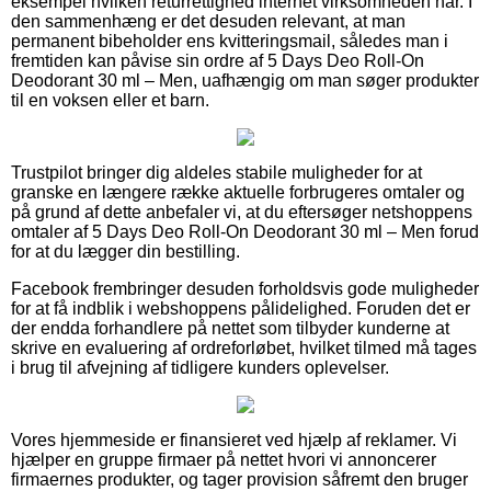
eksempel hvilken returrettighed internet virksomheden har. I
den sammenhæng er det desuden relevant, at man
permanent bibeholder ens kvitteringsmail, således man i
fremtiden kan påvise sin ordre af 5 Days Deo Roll-On
Deodorant 30 ml – Men, uafhængig om man søger produkter
til en voksen eller et barn.
Trustpilot bringer dig aldeles stabile muligheder for at
granske en længere række aktuelle forbrugeres omtaler og
på grund af dette anbefaler vi, at du eftersøger netshoppens
omtaler af 5 Days Deo Roll-On Deodorant 30 ml – Men forud
for at du lægger din bestilling.
Facebook frembringer desuden forholdsvis gode muligheder
for at få indblik i webshoppens pålidelighed. Foruden det er
der endda forhandlere på nettet som tilbyder kunderne at
skrive en evaluering af ordreforløbet, hvilket tilmed må tages
i brug til afvejning af tidligere kunders oplevelser.
Vores hjemmeside er finansieret ved hjælp af reklamer. Vi
hjælper en gruppe firmaer på nettet hvori vi annoncerer
firmaernes produkter, og tager provision såfremt den bruger