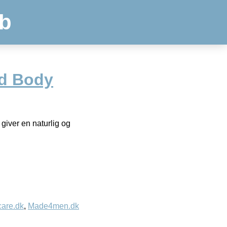
b
d Body
iver en naturlig og
care.dk
,
Made4men.dk