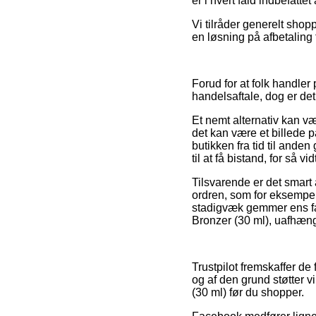
er i hvert fald indbefatte
Vi tilråder generelt sho
en løsning på afbetaling 
Forud for at folk handl
handelsaftale, dog er d
Et nemt alternativ kan v
det kan være et billede p
butikken fra tid til and
til at få bistand, for så 
Tilsvarende er det smart
ordren, som for eksempel 
stadigvæk gemmer ens fa
Bronzer (30 ml), uafhæng
Trustpilot fremskaffer d
og af den grund støtter 
(30 ml) før du shopper.