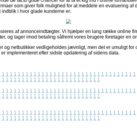
e de facto gode chancer for at få et kig ind i online forhandle
rmaer som giver folk mulighed for at meddele en evaluering af de
et indblik i hvor glade kunderne er.
eres af annonceindtægter. Vi hjælper en lang række online fir
r, og tager imod betaling såfremt vores brugere foretager en or
 og netbutikker vedligeholdes jævnligt, men det er umuligt for 
 er implementeret efter sidste opdatering af sidens data.
1
1
1
1
1
1
1
1
1
1
1
1
1
1
1
1
1
1
1
1
1
1
1
1
1
1
1
1
1
1
1
1
1
1
1
1
1
1
1
1
1
1
1
1
1
1
1
1
1
1
1
1
1
1
1
1
1
1
1
1
1
1
1
1
1
1
1
1
1
1
1
1
1
1
1
1
1
1
1
1
1
1
1
1
1
1
1
1
1
1
1
1
1
1
1
1
1
1
1
1
1
1
1
1
1
1
1
1
1
1
1
1
1
1
1
1
1
1
1
1
1
1
1
1
1
1
1
1
1
1
1
1
1
1
1
1
1
1
1
1
1
1
1
1
1
1
1
1
1
1
1
1
1
1
1
1
1
1
1
1
1
1
1
1
1
1
1
1
1
1
1
1
1
1
1
1
1
1
1
1
1
1
1