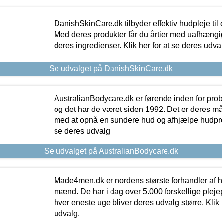
DanishSkinCare.dk tilbyder effektiv hudpleje til
Med deres produkter får du årtier med uafhængi
deres ingredienser. Klik her for at se deres udva
Se udvalget på DanishSkinCare.dk
AustralianBodycare.dk er førende inden for pr
og det har de været siden 1992. Det er deres m
med at opnå en sundere hud og afhjælpe hudprob
se deres udvalg.
Se udvalget på AustralianBodycare.dk
Made4men.dk er nordens største forhandler af hu
mænd. De har i dag over 5.000 forskellige pleje
hver eneste uge bliver deres udvalg større. Klik 
udvalg.