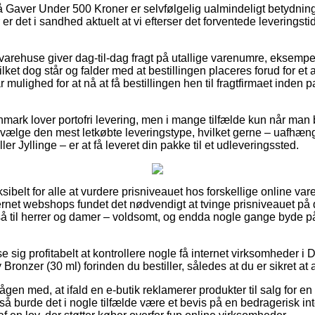
 Gaver Under 500 Kroner er selvfølgelig ualmindeligt betydnin
 er det i sandhed aktuelt at vi efterser det forventede leveringst
arehuse giver dag-til-dag fragt på utallige varenumre, eksem
lket dog står og falder med at bestillingen placeres forud for et 
r mulighed for at nå at få bestillingen hen til fragtfirmaet inde
nmark lover portofri levering, men i mange tilfælde kun når man b
udvælge den mest letkøbte leveringstype, hvilket gerne – uafhæn
ler Jyllinge – er at få leveret din pakke til et udleveringssted.
ksibelt for alle at vurdere prisniveauet hos forskellige online v
ternet webshops fundet det nødvendigt at tvinge prisniveauet på d
å til herrer og damer – voldsomt, og endda nogle gange byde p
se sig profitabelt at kontrollere nogle få internet virksomheder i
onzer (30 ml) forinden du bestiller, således at du er sikret at 
ågen med, at ifald en e-butik reklamerer produkter til salg for en 
å burde det i nogle tilfælde være et bevis på en bedragerisk int