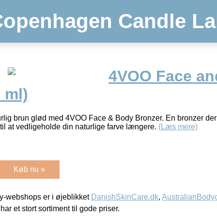
Copenhagen Candle La
4VOO Face an
 ml)
urlig brun glød med 4VOO Face & Body Bronzer. En bronzer der g
il at vedligeholde din naturlige farve længere.
(Læs mere)
Køb nu »
-webshops er i øjeblikket
DanishSkinCare.dk
,
AustralianBody
har et stort sortiment til gode priser.