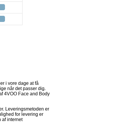
r i vore dage at få
lige når det passer dig.
øb af 4VOO Face and Body
jder. Leveringsmetoden er
ighed for levering er
af internet