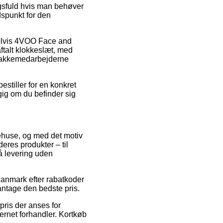
gsfuld hvis man behøver
idspunkt for den
pelvis 4VOO Face and
aftalt klokkeslæt, med
n pakkemedarbejderne
estiller for en konkret
gig om du befinder sig
arehuse, og med det motiv
eres produkter – til
å levering uden
 Danmark efter rabatkoder
antage den bedste pris.
pris der anses for
ernet forhandler. Kortkøb