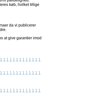
rens pålidelighed.
res køb, hvilket tillige
maer da vi publicerer
dre.
os at give garantier imod
1
1
1
1
1
1
1
1
1
1
1
1
1
1
1
1
1
1
1
1
1
1
1
1
1
1
1
1
1
1
1
1
1
1
1
1
1
1
1