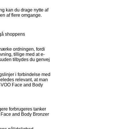
ng kan du drage nytte af
sen af flere omgange.
mgå shoppens
mærke ordningen, fordi
ning, tillige med at e-
esuden tilbydes du genvej
slinjer i forbindelse med
geledes relevant, at man
af 4VOO Face and Body
gere forbrugeres tanker
OO Face and Body Bronzer