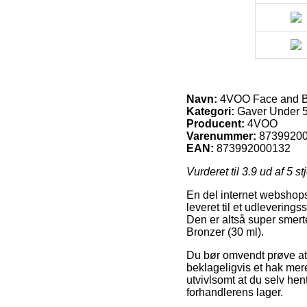
Navn:
4VOO Face and Bo
Kategori:
Gaver Under 5
Producent:
4VOO
Varenummer:
8739920
EAN:
873992000132
Vurderet til
3.9
ud af 5 st
En del internet webshops
leveret til et udleverings
Den er altså super smer
Bronzer (30 ml).
Du bør omvendt prøve at be
beklageligvis et hak mer
utvivlsomt at du selv he
forhandlerens lager.