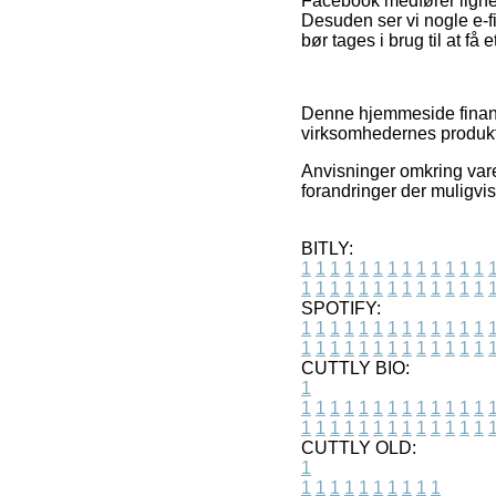
Facebook medfører lignend
Desuden ser vi nogle e-fi
bør tages i brug til at få 
Denne hjemmeside finansi
virksomhedernes produkte
Anvisninger omkring varer
forandringer der muligvis
BITLY:
1
1
1
1
1
1
1
1
1
1
1
1
1
1
1
1
1
1
1
1
1
1
1
1
1
1
SPOTIFY:
1
1
1
1
1
1
1
1
1
1
1
1
1
1
1
1
1
1
1
1
1
1
1
1
1
1
CUTTLY BIO:
1
1
1
1
1
1
1
1
1
1
1
1
1
1
1
1
1
1
1
1
1
1
1
1
1
1
1
CUTTLY OLD:
1
1
1
1
1
1
1
1
1
1
1