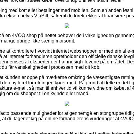
t af en lov, der støtter køber overfor fup online virksomheder.
pping med kort eller betalinger med mobilen. Som en anden løsni
fra eksempelvis ViaBill, såfremt du foretrækker at finansiere pri
er på en 4VOO shop på nettet behøver de i virkeligheden genne
et mange gange ikke særlig morsomt.
ære at kontrollere hvorvidt internet webshoppen er medlem af e-
å at internet forhandleren opretholder den officielle danske lovgiv
en gennemses af eksperter der har indsigt i lovene på området. D
vidt du får vanskeligheder i processen med dit køb.
 at kunden er oppe på mærkerne omkring de væsentligste retning
den bytteret forretningen kører med. På grund af dette er det li
ktura e-mail, så man til enhver tid vil kunne vidne om købet 
ig om du shopper til en kvinde eller mand.
e facto passende muligheder for at gennemgå en stor gruppe tidli
vi, at du tager et kig på online forhandlerens vurderinger af 4V