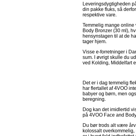
Leveringsdygtigheden på
din pakke fluks, så derfor
respektive vare.
Temmelig mange online v
Body Bronzer (30 ml), hvi
hensynstagen til at de ha
tager hjem.
Visse e-forretninger i Da
sum. I øvrigt skulle du 
ved Kolding, Middelfart el
Det er i dag temmelig fle
har flertallet af 4VOO in
babyer og børn, men ogs
beregning.
Dog kan det imidlertid vi
på 4VOO Face and Body Br
Du bør trods alt være årv
kolossalt overkommelig, s