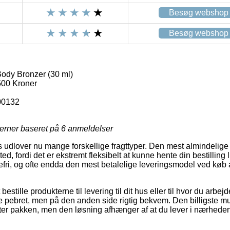
Besøg webshop
Besøg webshop
dy Bronzer (30 ml)
00 Kroner
00132
jerner baseret på
6
anmeldelser
 udlover nu mange forskellige fragttyper. Den mest almindelige e
sted, fordi det er ekstremt fleksibelt at kunne hente din bestilling 
tefri, og ofte endda den mest betalelige leveringsmodel ved k
stille produkterne til levering til dit hus eller til hvor du arbe
e pebret, men på den anden side rigtig bekvem. Den billigste mul
nter pakken, men den løsning afhænger af at du lever i nærheden 