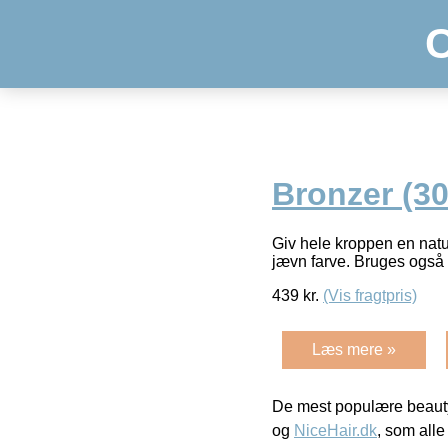
Bronzer (30
Giv hele kroppen en nat
jævn farve. Bruges også t
439
kr.
(Vis fragtpris)
Læs mere »
De mest populære beauty
og
NiceHair.dk
, som alle 