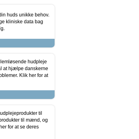
 din huds unikke behov.
ge kliniske data bag
lg.
oblemløsende hudpleje
ål at hjælpe danskerne
lemer. Klik her for at
dplejeprodukter til
produkter til mænd, og
her for at se deres